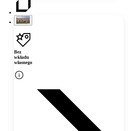
Bez
wkładu
własnego