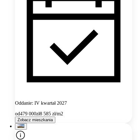
Oddanie: IV kwartał 2027
od
479 000
zł
8 585
zł/m2
Zobacz mieszkania