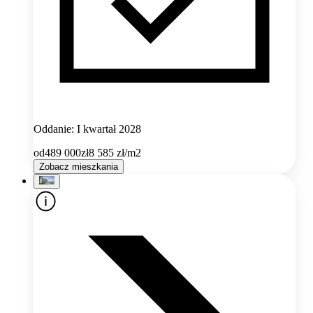
Oddanie: I kwartał 2028
od
489 000
zł
8 585
zł/m2
Zobacz mieszkania