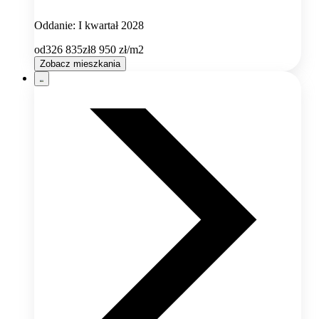
Oddanie: I kwartał 2028
od
326 835
zł
8 950
zł/m2
Zobacz mieszkania