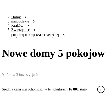
Domy
małopolskie
Kraków
Zwierzyniec
pięciopokojowe i więcej
Nowe domy 5 pokojowe
9
ofert
w
3
inwestycjach
Średnia cena nieruchomości w tej lokalizacji
16 801 zł/m²