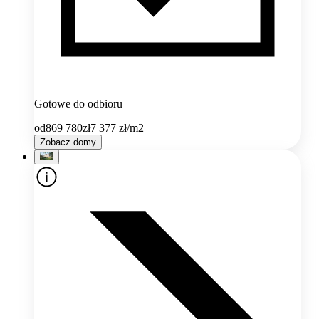
Gotowe do odbioru
od
869 780
zł
7 377
zł/m2
Zobacz domy