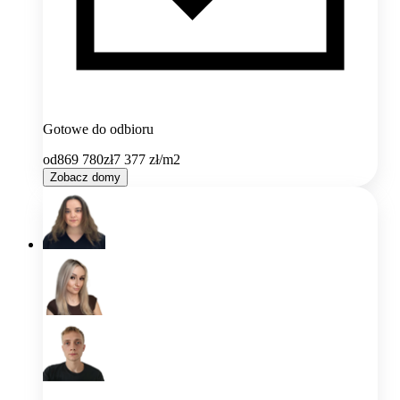
Gotowe do odbioru
od
869 780
zł
7 377
zł/m2
Zobacz domy