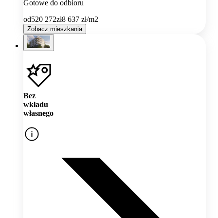
Gotowe do odbioru
od
520 272
zł
8 637
zł/m2
Zobacz mieszkania
Bez
wkładu
własnego