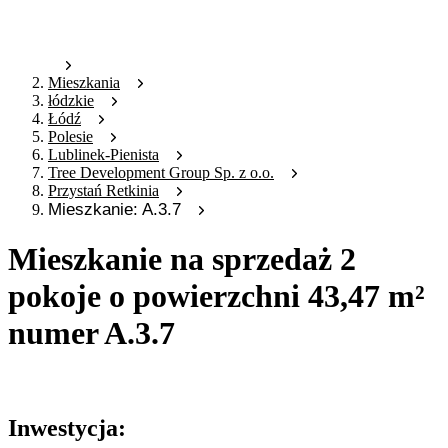
Mieszkania
łódzkie
Łódź
Polesie
Lublinek-Pienista
Tree Development Group Sp. z o.o.
Przystań Retkinia
Mieszkanie: A.3.7
Mieszkanie na sprzedaż 2
pokoje o powierzchni 43,47 m²
numer A.3.7
Oferta archiwalna
Inwestycja: