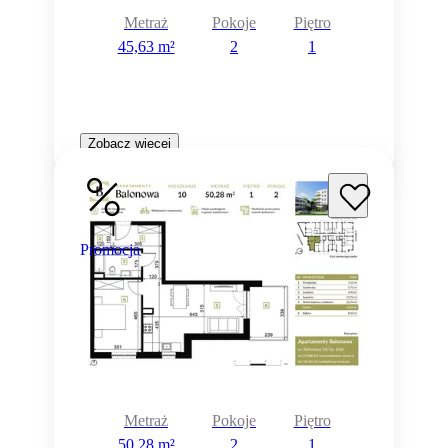
Metraż
Pokoje
Piętro
45,63 m²
2
1
Zobacz więcej
Promocja
Metraż
Pokoje
Piętro
50,28 m²
2
1