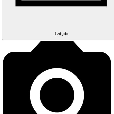
1
zdjęcie