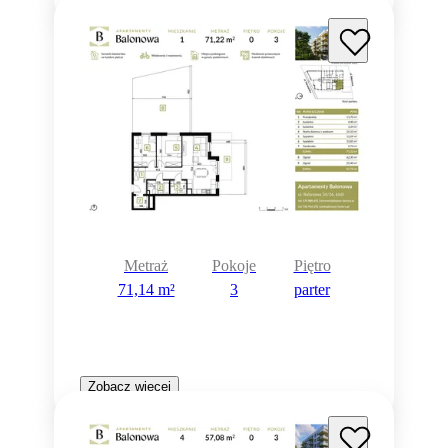
Metraż
Pokoje
Piętro
71,14 m²
3
parter
Zobacz więcej