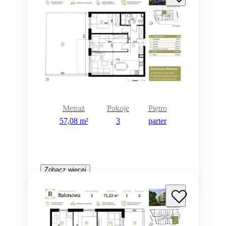
Metraż
Pokoje
Piętro
57,08 m²
3
parter
Zobacz więcej