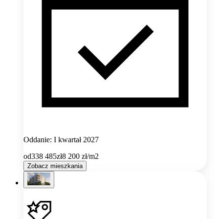
Oddanie: I kwartał 2027
od
338 485
zł
8 200
zł/m2
Zobacz mieszkania