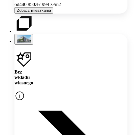
od
440 850
zł
7 999
zł/m2
Zobacz mieszkania
Bez
wkładu
własnego