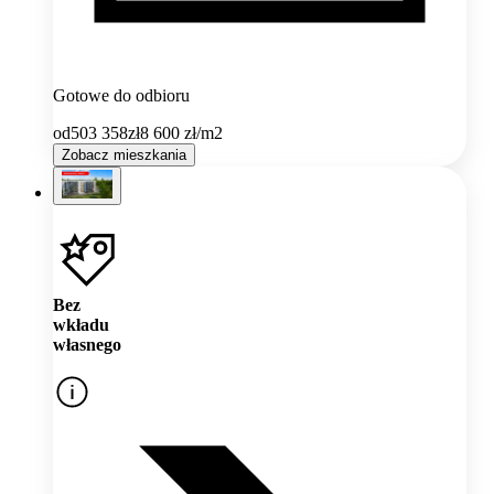
Gotowe do odbioru
od
503 358
zł
8 600
zł/m2
Zobacz mieszkania
Bez
wkładu
własnego