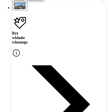
Bez
wkładu
własnego