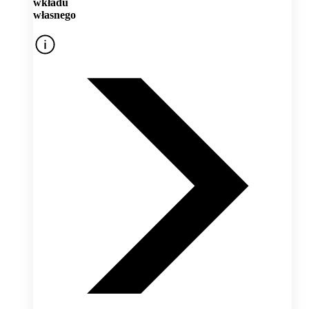
wkładu
własnego