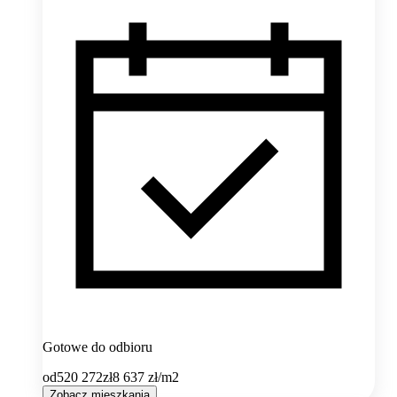
Gotowe do odbioru
od
520 272
zł
8 637
zł/m2
Zobacz mieszkania