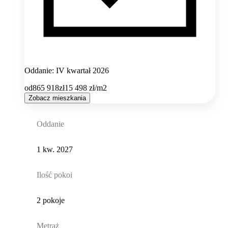
Oddanie: IV kwartał 2026
od
865 918
zł
15 498
zł/m2
Zobacz mieszkania
Oddanie
1 kw. 2027
Ilość pokoi
2 pokoje
Metraż