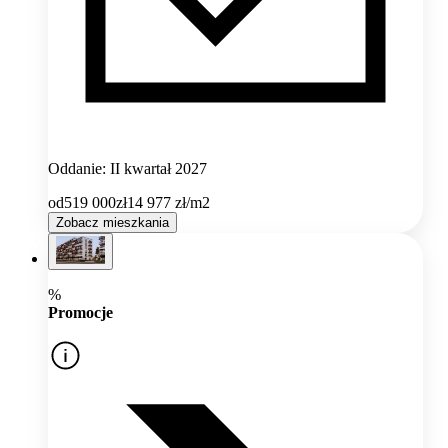
Oddanie: II kwartał 2027
od
519 000
zł
14 977
zł/m2
Zobacz mieszkania
%
Promocje