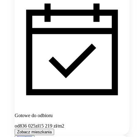
Gotowe do odbioru
od
836 025
zł
15 219
zł/m2
Zobacz mieszkania