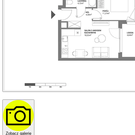
Zobacz galerię