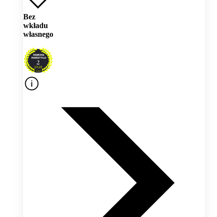
Bez
wkładu
własnego