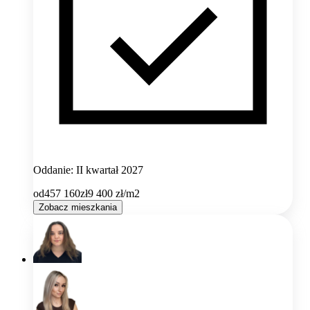
Oddanie: II kwartał 2027
od
457 160
zł
9 400
zł/m2
Zobacz mieszkania