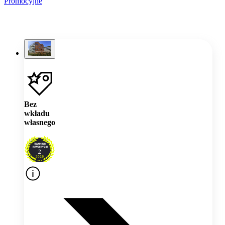
Promocyjne
Bez
wkładu
własnego