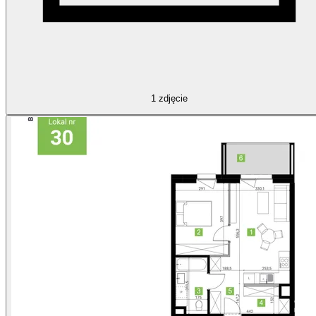
1
zdjęcie