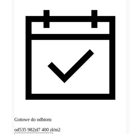
Gotowe do odbioru
od
535 982
zł
7 400
zł/m2