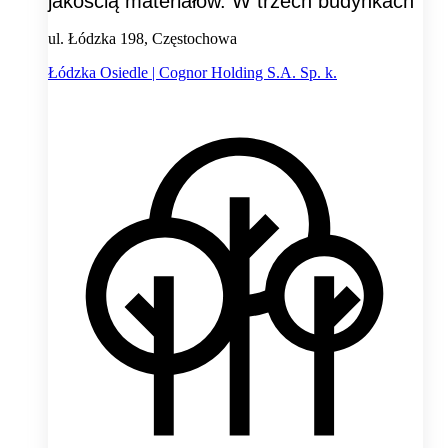
jakością materiałów. W trzech budynkach
ul. Łódzka 198, Częstochowa
Łódzka Osiedle | Cognor Holding S.A. Sp. k.