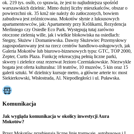
ok. 219 tys. osób, co sprawia, że jest to najludniejsza spośród
warszawskich dzielnic. Mimo dużej liczby mieszkańców, obszar o
powierzchni ok. 35 km2 nie należy do zatłoczonych, bowiem
zabudowa jest zróżnicowana. Mokotów słynie z luksusowych
apartamentowców, jak: Apartamenty przy Królikarni, Rezydencja
Merliniego czy Osiedle Eco Park. Występują tutaj zarówno
otoczone zielenią wille, jak i wielkie blokowiska na osiedlach:
Stegny, Służew i Domaniewska. Dawny Służewiec Przemysłowy
zagospodarowany jest na rzecz centrów handlowo-usługowych, jak
Galeria Mokotów lub biurowo-biznesowych typu: GTC, TOP 2000,
Zepter, Curtis Plaza. Funkcję rekreacyjną pełnią liczne parki,
skwery i zieleńce oraz rezerwat Jezioro Czerniakowskie. Niezwykle
bogata jest oferta kulturalna: 18 teatrów, 10 muzeów, 5 kin oraz 15
galerii sztuki. W dzielnicy kursuje metro, a główne arterie to: most
Siekierkowski, Wisłostrada, Al. Niepodległości i ul. Puławska.
Komunikacja
Jak wygląda komunikacja w okolicy inwestycji Aura
Mokotów?
Przez Mokotów przebiegają liczne linie tramwaje, autobusowe i I