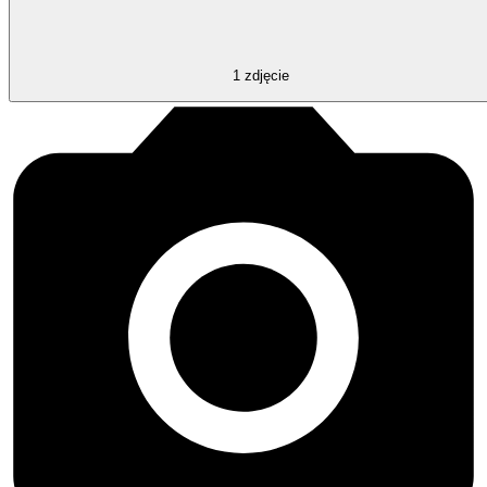
1
zdjęcie