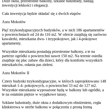
Duże okna, przestronne balkony, szklane balustrady, nadają
inwestycji lekkości i elegancji.
Cała inwestycja będzie składać się z dwóch etapów
Aura Mokotów
Pięć trzykondygnacyjnych budynków, a w nich 186 apartamentów
o powierzchniach od 24 do 116 m2. W ofercie znajdują się zarówno
kawalerki, mieszkania dwu- i trzypokojowe, jak i 4-pokojowe
apartamenty.
Wszystkie mieszkania posiadają przestronne balkony, a te na
parterze ogródki o powierzchni nawet 150 m2. Na terenie osiedla
znajduje się plac zabaw dla dzieci, który dla komfortu wszystkich
mieszkańców, osłania pas zieleni.
Aura Mokotów II
Cztery budynki trzykondygnacyjne, w których zaprojektowano 148
mieszkań 1-4- pokojowych, o powierzchni 33 m2 do 127 m2.
Wszystkie mieszkania wyposażone będą w balkony lub ogródki, a
te na ostatnim piętrze w wyjątkowe tarasy.
Szklane balustrady, duże okna z dodatkowym obniżeniem, cegła
klinkierowa w strefie balkonu w połączeniu z prostą formą