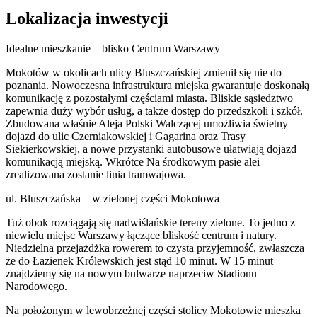
Lokalizacja inwestycji
Idealne mieszkanie – blisko Centrum Warszawy
Mokotów w okolicach ulicy Bluszczańskiej zmienił się nie do
poznania. Nowoczesna infrastruktura miejska gwarantuje doskonałą
komunikację z pozostałymi częściami miasta. Bliskie sąsiedztwo
zapewnia duży wybór usług, a także dostęp do przedszkoli i szkół.
Zbudowana właśnie Aleja Polski Walczącej umożliwia świetny
dojazd do ulic Czerniakowskiej i Gagarina oraz Trasy
Siekierkowskiej, a nowe przystanki autobusowe ułatwiają dojazd
komunikacją miejską. Wkrótce Na środkowym pasie alei
zrealizowana zostanie linia tramwajowa.
ul. Bluszczańska – w zielonej części Mokotowa
Tuż obok rozciągają się nadwiślańskie tereny zielone. To jedno z
niewielu miejsc Warszawy łączące bliskość centrum i natury.
Niedzielna przejażdżka rowerem to czysta przyjemność, zwłaszcza
że do Łazienek Królewskich jest stąd 10 minut. W 15 minut
znajdziemy się na nowym bulwarze naprzeciw Stadionu
Narodowego.
Na położonym w lewobrzeżnej części stolicy Mokotowie mieszka