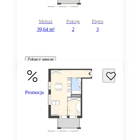
Metraż
Pokoje
Piętro
39,64 m²
2
3
Zobacz więcej
Promocja