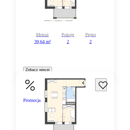
Metraż
Pokoje
Piętro
39,64 m²
2
2
Zobacz więcej
Promocja