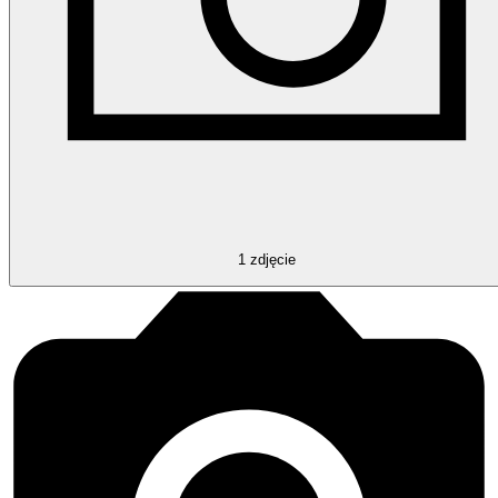
1
zdjęcie