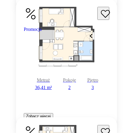
Promocja
Metraż
Pokoje
Piętro
36,41 m²
2
3
Zobacz więcej