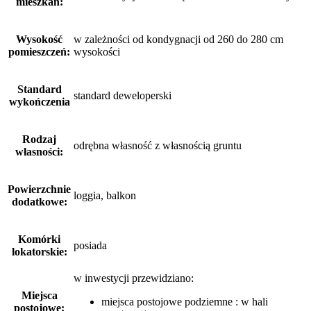
mieszkań:
Wysokość
w zależności od kondygnacji od 260 do 280 cm
pomieszczeń:
wysokości
Standard
standard deweloperski
wykończenia
Rodzaj
odrębna własność z własnością gruntu
własności:
Powierzchnie
loggia, balkon
dodatkowe:
Komórki
posiada
lokatorskie:
w inwestycji przewidziano:
Miejsca
miejsca postojowe podziemne : w hali
postojowe: