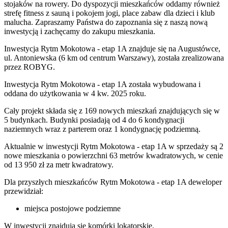
stojaków na rowery. Do dyspozycji mieszkańców oddamy również
strefę fitness z sauną i pokojem jogi, place zabaw dla dzieci i klub
malucha. Zapraszamy Państwa do zapoznania się z naszą nową
inwestycją i zachęcamy do zakupu mieszkania.
Inwestycja Rytm Mokotowa - etap 1A znajduje się na Augustówce,
ul. Antoniewska (6 km od centrum Warszawy), została zrealizowana
przez ROBYG.
Inwestycja Rytm Mokotowa - etap 1A została wybudowana i
oddana do użytkowania w 4 kw. 2025 roku.
Cały projekt składa się z 169 nowych mieszkań znajdujących się w
5 budynkach. Budynki posiadają od 4 do 6 kondygnacji
naziemnych wraz z parterem oraz 1 kondygnację podziemną.
Aktualnie w inwestycji Rytm Mokotowa - etap 1A w sprzedaży są 2
nowe mieszkania o powierzchni 63 metrów kwadratowych, w cenie
od 13 950 zł za metr kwadratowy.
Dla przyszłych mieszkańców Rytm Mokotowa - etap 1A deweloper
przewidział:
miejsca postojowe podziemne
W inwestycji znajdują się komórki lokatorskie.