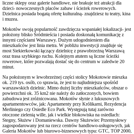
liczne sklepy oraz galerie handlowe, nie brakuje też atrakcji dla
dzieci- nowoczesnych placów zabaw i ścieżek rowerowych.
Dzielnica posiada bogatą ofertę kulturalną- znajdziesz tu teatry, kina
i muzea.
Mokotów swoją popularność zawdzięcza wspaniałej lokalizacji- jest
położony blisko Śródmieścia i posiada doskonałą komunikację z
innymi częściami Warszawy. Dużym udogodnieniem dla
mieszkańców jest linia metra. W pobliżu inwestycji znajduje się
most Siekierkowski łączący dzielnicę z prawobrzeżną Warszawą
oraz trasa szybkiego ruchu. Kolejnym atutem są liczne ścieżki
rowerowe, które pozwalają dostać się do centrum w zaledwie 20
minut.
Na położonym w lewobrzeżnej części stolicy Mokotowie mieszka
ok. 219 tys. osób, co sprawia, że jest to najludniejsza spośród
warszawskich dzielnic. Mimo dużej liczby mieszkańców, obszar o
powierzchni ok. 35 km2 nie należy do zatłoczonych, bowiem
zabudowa jest zróżnicowana. Mokotów słynie z luksusowych
apartamentowców, jak: Apartamenty przy Królikarni, Rezydencja
Merliniego czy Osiedle Eco Park. Występują tutaj zarówno
otoczone zielenią wille, jak i wielkie blokowiska na osiedlach:
Stegny, Służew i Domaniewska. Dawny Służewiec Przemysłowy
zagospodarowany jest na rzecz centrów handlowo-usługowych, jak
Galeria Mokotów lub biurowo-biznesowych typu: GTC, TOP 2000,