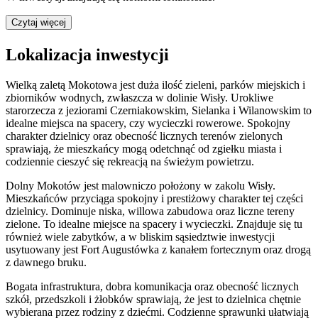
Czytaj więcej
Lokalizacja inwestycji
Wielką zaletą Mokotowa jest duża ilość zieleni, parków miejskich i
zbiorników wodnych, zwłaszcza w dolinie Wisły. Urokliwe
starorzecza z jeziorami Czerniakowskim, Sielanka i Wilanowskim to
idealne miejsca na spacery, czy wycieczki rowerowe. Spokojny
charakter dzielnicy oraz obecność licznych terenów zielonych
sprawiają, że mieszkańcy mogą odetchnąć od zgiełku miasta i
codziennie cieszyć się rekreacją na świeżym powietrzu.
Dolny Mokotów jest malowniczo położony w zakolu Wisły.
Mieszkańców przyciąga spokojny i prestiżowy charakter tej części
dzielnicy. Dominuje niska, willowa zabudowa oraz liczne tereny
zielone. To idealne miejsce na spacery i wycieczki. Znajduje się tu
również wiele zabytków, a w bliskim sąsiedztwie inwestycji
usytuowany jest Fort Augustówka z kanałem fortecznym oraz drogą
z dawnego bruku.
Bogata infrastruktura, dobra komunikacja oraz obecność licznych
szkół, przedszkoli i żłobków sprawiają, że jest to dzielnica chętnie
wybierana przez rodziny z dziećmi. Codzienne sprawunki ułatwiają