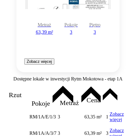
Metraż
Pokoje
Piętro
63,39 m²
3
3
Zobacz więcej
Dostępne lokale w inwestycji Rytm Mokotowa - etap 1A
Rzut
Cena
Metraż
Pokoje
Zobacz
RM/1A/E/1/3
3
63,35 m²
1
więcej
Zobacz
RM/1A/A/3/7
3
63,39 m²
3
więcej