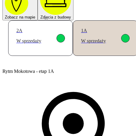
Zobacz na mapie
Zdjęcia z budowy
2A
1A
W sprzedaży
W sprzedaży
Rytm Mokotowa - etap 1A