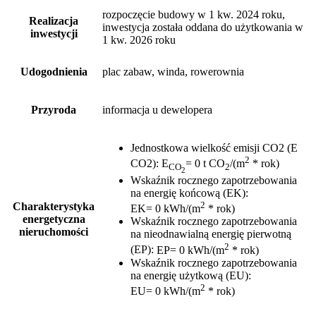
rozpoczęcie budowy w 1 kw. 2024 roku,
Realizacja
inwestycja została oddana do użytkowania w
inwestycji
1 kw. 2026 roku
Udogodnienia
plac zabaw, winda, rowerownia
Przyroda
informacja u dewelopera
Jednostkowa wielkość emisji CO2 (E
2
CO2)
:
E
= 0 t CO
/(m
* rok)
CO
2
2
Wskaźnik rocznego zapotrzebowania
na energię końcową (EK)
:
2
Charakterystyka
EK= 0 kWh/(m
* rok)
energetyczna
Wskaźnik rocznego zapotrzebowania
nieruchomości
na nieodnawialną energię pierwotną
2
(EP)
:
EP= 0 kWh/(m
* rok)
Wskaźnik rocznego zapotrzebowania
na energię użytkową (EU)
:
2
EU= 0 kWh/(m
* rok)