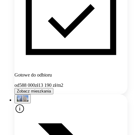
Gotowe do odbioru
od
588 000
zł
13 190
zł/m2
Zobacz mieszkania