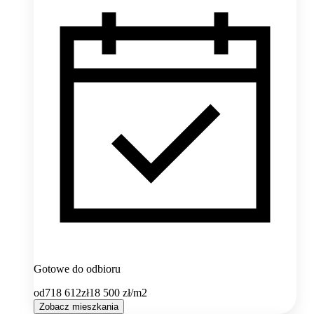
Gotowe do odbioru
od
718 612
zł
18 500
zł/m2
Zobacz mieszkania