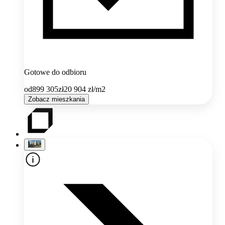
Gotowe do odbioru
od
899 305
zł
20 904
zł/m2
Zobacz mieszkania