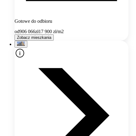
Gotowe do odbioru
od
906 066
zł
17 900
zł/m2
Zobacz mieszkania