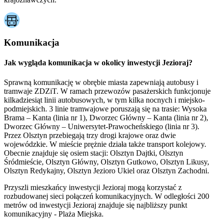
Komunikacja
Jak wygląda komunikacja w okolicy inwestycji Jezioraj?
Sprawną komunikację w obrębie miasta zapewniają autobusy i
tramwaje ZDZiT. W ramach przewozów pasażerskich funkcjonuje
kilkadziesiąt linii autobusowych, w tym kilka nocnych i miejsko-
podmiejskich. 3 linie tramwajowe poruszają się na trasie: Wysoka
Brama – Kanta (linia nr 1), Dworzec Główny – Kanta (linia nr 2),
Dworzec Główny – Uniwersytet-Prawocheńskiego (linia nr 3).
Przez Olsztyn przebiegają trzy drogi krajowe oraz dwie
wojewódzkie. W mieście prężnie działa także transport kolejowy.
Obecnie znajduje się osiem stacji: Olsztyn Dajtki, Olsztyn
Śródmieście, Olsztyn Główny, Olsztyn Gutkowo, Olsztyn Likusy,
Olsztyn Redykajny, Olsztyn Jezioro Ukiel oraz Olsztyn Zachodni.
Przyszli mieszkańcy inwestycji Jezioraj mogą korzystać z
rozbudowanej sieci połączeń komunikacyjnych. W odległości 200
metrów od inwestycji Jezioraj znajduje się najbliższy punkt
komunikacyjny - Plaża Miejska.