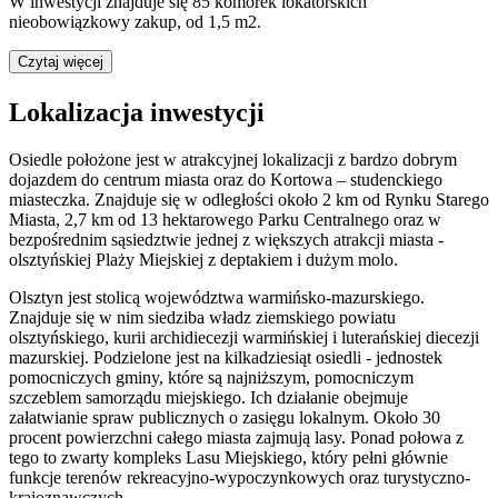
W inwestycji znajduje się 85 komórek lokatorskich
nieobowiązkowy zakup, od 1,5 m2.
Czytaj więcej
Lokalizacja inwestycji
Osiedle położone jest w atrakcyjnej lokalizacji z bardzo dobrym
dojazdem do centrum miasta oraz do Kortowa – studenckiego
miasteczka. Znajduje się w odległości około 2 km od Rynku Starego
Miasta, 2,7 km od 13 hektarowego Parku Centralnego oraz w
bezpośrednim sąsiedztwie jednej z większych atrakcji miasta -
olsztyńskiej Plaży Miejskiej z deptakiem i dużym molo.
Olsztyn jest stolicą województwa warmińsko-mazurskiego.
Znajduje się w nim siedziba władz ziemskiego powiatu
olsztyńskiego, kurii archidiecezji warmińskiej i luterańskiej diecezji
mazurskiej. Podzielone jest na kilkadziesiąt osiedli - jednostek
pomocniczych gminy, które są najniższym, pomocniczym
szczeblem samorządu miejskiego. Ich działanie obejmuje
załatwianie spraw publicznych o zasięgu lokalnym. Około 30
procent powierzchni całego miasta zajmują lasy. Ponad połowa z
tego to zwarty kompleks Lasu Miejskiego, który pełni głównie
funkcje terenów rekreacyjno-wypoczynkowych oraz turystyczno-
krajoznawczych.