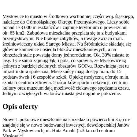
Mysłowice to miasto w środkowo-wschodniej części woj. śląskiego,
należące do Górnośląskiego Okręgu Przemysłowego. Liczy sobie
ponad 173 000 mieszkańców i zajmuje terytorium o powierzchni
ok. 65 km2. Zabudowa mieszkalna przeplata się tu z budynkami
przemysłowymi. Nie brakuje zabytków, a uwagę zwraca m.in.
średniowieczny układ Starego Miasta. Na Śródmieście składają się
głównie kamienice i osiedla bloków mieszkaniowych, a na
obrzeżach stale powstają domy jednorodzinne. Ok. 30% miasta to
lasy. Tyle samo zajmują łąki i pola, co sprawia, ze Mysłowice są
jednym z bardziej zielonych obszarów GOP-u. Rozwinięta jest tu
infrastruktura społeczna. Mieszkańcy mają dostęp m.in. do 15
podstawówek i 6 zespołów szkół. Opiekę medyczną oferuje m.in.
szpital i centrum zdrowia. 5 ośrodków sportu i rekreacji, centrum
kultury oraz muzeum dają możliwość ciekawego spędzania czasu.
Jednym z większych walorów miasta jest dogodne położenie.
Opis oferty
Nowe 1-pokojowe mieszkanie na sprzedaż o powierzchni 35,6 m²
znajduje się w nowo
budowanej
inwestycji deweloperskiej
Janów
Park
w Mysłowicach
,
ul. Huta Amalii
(5.3 km od centrum
Mysłowic).