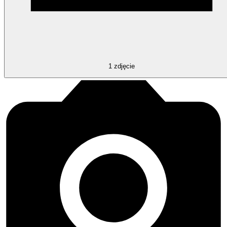
1
zdjęcie