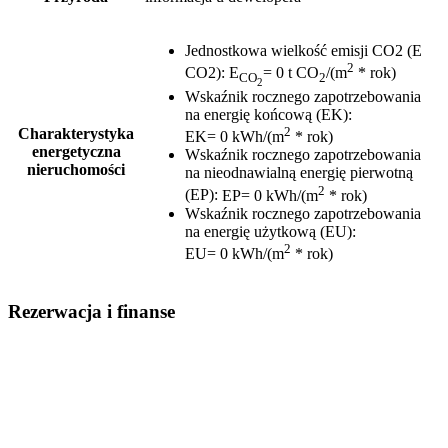
Jednostkowa wielkość emisji CO2 (E
2
CO2)
:
E
= 0 t CO
/(m
* rok)
CO
2
2
Wskaźnik rocznego zapotrzebowania
na energię końcową (EK)
:
2
Charakterystyka
EK= 0 kWh/(m
* rok)
energetyczna
Wskaźnik rocznego zapotrzebowania
nieruchomości
na nieodnawialną energię pierwotną
2
(EP)
:
EP= 0 kWh/(m
* rok)
Wskaźnik rocznego zapotrzebowania
na energię użytkową (EU)
:
2
EU= 0 kWh/(m
* rok)
Rezerwacja i finanse