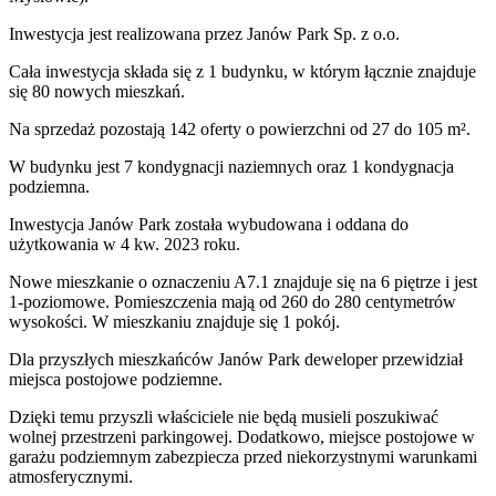
Inwestycja
jest realizowana
przez
Janów Park Sp. z o.o.
Cała inwestycja składa się z
1
budynku
,
w którym
łącznie znajduje
się 80 nowych mieszkań.
Na sprzedaż pozostają 142 oferty o powierzchni od 27 do 105 m².
W budynku jest 7 kondygnacji naziemnych
oraz 1 kondygnacja
podziemna.
Inwestycja Janów Park została wybudowana i oddana do
użytkowania w 4 kw. 2023 roku
.
Nowe mieszkanie
o oznaczeniu
A7.1
znajduje się na 6 piętrze
i jest
1
-poziomow
e
. Pomieszczenia mają
od 260 do 280
centymetrów
wysokości. W
mieszkaniu
znajduje
się
1
pokój
.
Dla przyszłych mieszkańców
Janów Park
deweloper przewidział
miejsca postojowe podziemne
.
Dzięki temu przyszli właściciele nie będą musieli poszukiwać
wolnej przestrzeni parkingowej.
Dodatkowo, miejsce postojowe w
garażu podziemnym zabezpiecza przed niekorzystnymi warunkami
atmosferycznymi.