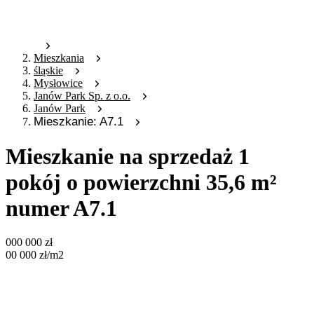
Mieszkania
śląskie
Mysłowice
Janów Park Sp. z o.o.
Janów Park
Mieszkanie: A7.1
Mieszkanie na sprzedaż 1
pokój o powierzchni 35,6 m²
numer A7.1
000 000
zł
00 000
zł
/m2