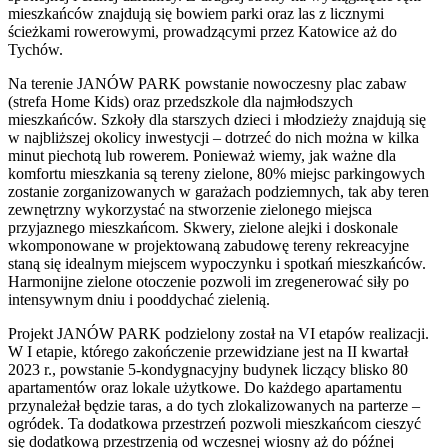
mieszkańców znajdują się bowiem parki oraz las z licznymi
ścieżkami rowerowymi, prowadzącymi przez Katowice aż do
Tychów.
Na terenie JANÓW PARK powstanie nowoczesny plac zabaw
(strefa Home Kids) oraz przedszkole dla najmłodszych
mieszkańców. Szkoły dla starszych dzieci i młodzieży znajdują się
w najbliższej okolicy inwestycji – dotrzeć do nich można w kilka
minut piechotą lub rowerem. Ponieważ wiemy, jak ważne dla
komfortu mieszkania są tereny zielone, 80% miejsc parkingowych
zostanie zorganizowanych w garażach podziemnych, tak aby teren
zewnętrzny wykorzystać na stworzenie zielonego miejsca
przyjaznego mieszkańcom. Skwery, zielone alejki i doskonale
wkomponowane w projektowaną zabudowę tereny rekreacyjne
staną się idealnym miejscem wypoczynku i spotkań mieszkańców.
Harmonijne zielone otoczenie pozwoli im zregenerować siły po
intensywnym dniu i pooddychać zielenią.
Projekt JANÓW PARK podzielony został na VI etapów realizacji.
W I etapie, którego zakończenie przewidziane jest na II kwartał
2023 r., powstanie 5-kondygnacyjny budynek liczący blisko 80
apartamentów oraz lokale użytkowe. Do każdego apartamentu
przynależał będzie taras, a do tych zlokalizowanych na parterze –
ogródek. Ta dodatkowa przestrzeń pozwoli mieszkańcom cieszyć
się dodatkową przestrzenią od wczesnej wiosny aż do późnej