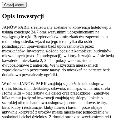
Czytaj więcej
Opis Inwestycji
JANÓW PARK zrealizowany zostanie w konwencji hotelowej, z
usługą concierge 24/7 oraz wszystkimi udogodnieniami na
wyciągnięcie ręki. Bezpieczeństwo mieszkańców zapewni m.in.
monitoring osiedla, wjazd na jego teren tylko dla osób
posiadających uprawnienia bądź upoważnionych przez
mieszkańców. Inwestycja złożona będzie z kompleksu budynków
mieszkalnych (max. 7 kondygnacji), w których znajdować się będą
kawalerki, mieszkania 2, 3 i 4 – pokojowe oraz studia
dwupoziomowe z antresolą. We wszystkich mieszkaniach
zaprojektowano przestronne tarasy, do mieszkań na parterze będą
dodatkowo przynależały ogródki.
W ofercie JANÓW PARK znajdują się także lokale usługowe
(m.in. bistro, mini delikatesy, siłownia, mini spa, winiarnia, strefa
Home Kids – plac zabaw dla dzieci oraz przedszkole). Zaledwie
kilka minut jazdy od inwestycji znajdują się sklepy i lokale o
szerokiej ofercie handlowo-usługowej: centra handlowe, teatry,
kina, kluby i restauracje, kluby fitness i basen – pozwalające
aktywnie korzystać z uroków miasta mieszkając jednocześnie w
spokojnej i cichej dzielnicy. Z drugiej strony na wyciągnięcie ręki