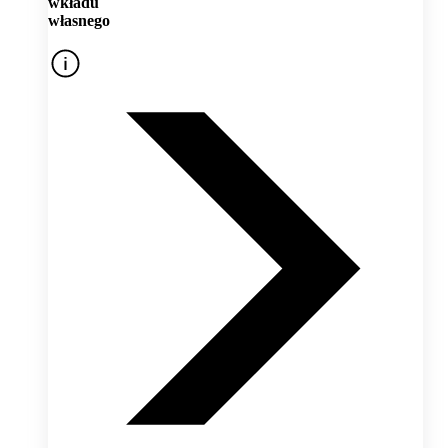
wkładu
własnego