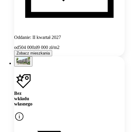
Oddanie: II kwartał 2027
od
504 000
zł
9 000
zł/m2
Zobacz mieszkania
Bez
wkładu
własnego