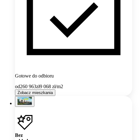
Gotowe do odbioru
od
260 963
zł
9 068
zł/m2
Zobacz mieszkania
Bez