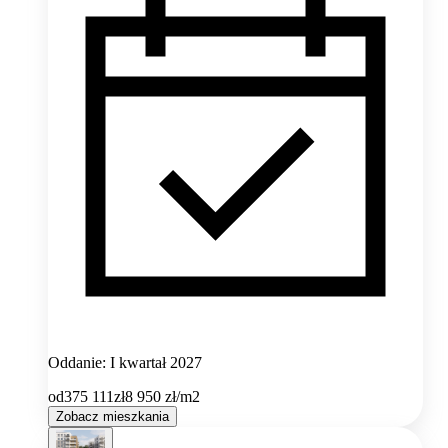
Oddanie: I kwartał 2027
od
375 111
zł
8 950
zł/m2
Zobacz mieszkania