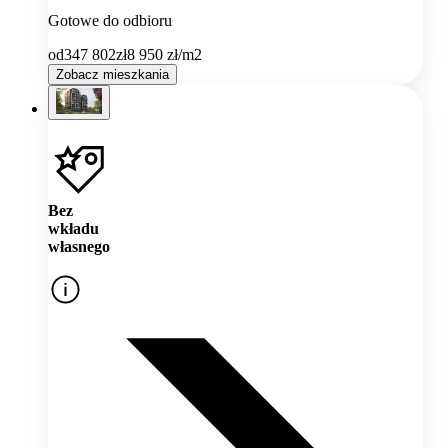
Gotowe do odbioru
od
347 802
zł
8 950
zł/m2
Zobacz mieszkania
Bez
wkładu
własnego