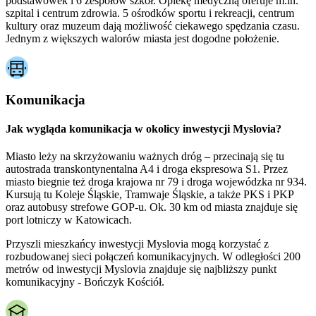
podstawówek i 6 zespołów szkół. Opiekę medyczną oferuje m.in.
szpital i centrum zdrowia. 5 ośrodków sportu i rekreacji, centrum
kultury oraz muzeum dają możliwość ciekawego spędzania czasu.
Jednym z większych walorów miasta jest dogodne położenie.
Komunikacja
Jak wygląda komunikacja w okolicy inwestycji Myslovia?
Miasto leży na skrzyżowaniu ważnych dróg – przecinają się tu
autostrada transkontynentalna A4 i droga ekspresowa S1. Przez
miasto biegnie też droga krajowa nr 79 i droga wojewódzka nr 934.
Kursują tu Koleje Śląskie, Tramwaje Śląskie, a także PKS i PKP
oraz autobusy strefowe GOP-u. Ok. 30 km od miasta znajduje się
port lotniczy w Katowicach.
Przyszli mieszkańcy inwestycji Myslovia mogą korzystać z
rozbudowanej sieci połączeń komunikacyjnych. W odległości 200
metrów od inwestycji Myslovia znajduje się najbliższy punkt
komunikacyjny - Bończyk Kościół.