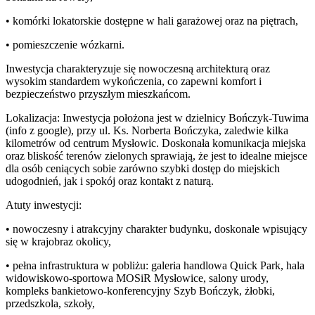
• komórki lokatorskie dostępne w hali garażowej oraz na piętrach,
• pomieszczenie wózkarni.
Inwestycja charakteryzuje się nowoczesną architekturą oraz
wysokim standardem wykończenia, co zapewni komfort i
bezpieczeństwo przyszłym mieszkańcom.
Lokalizacja: Inwestycja położona jest w dzielnicy Bończyk-Tuwima
(info z google), przy ul. Ks. Norberta Bończyka, zaledwie kilka
kilometrów od centrum Mysłowic. Doskonała komunikacja miejska
oraz bliskość terenów zielonych sprawiają, że jest to idealne miejsce
dla osób ceniących sobie zarówno szybki dostęp do miejskich
udogodnień, jak i spokój oraz kontakt z naturą.
Atuty inwestycji:
• nowoczesny i atrakcyjny charakter budynku, doskonale wpisujący
się w krajobraz okolicy,
• pełna infrastruktura w pobliżu: galeria handlowa Quick Park, hala
widowiskowo-sportowa MOSiR Mysłowice, salony urody,
kompleks bankietowo-konferencyjny Szyb Bończyk, żłobki,
przedszkola, szkoły,