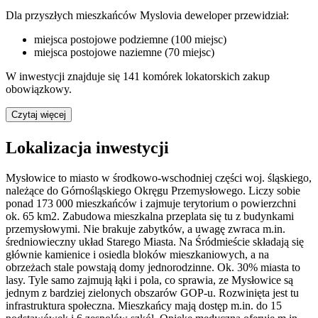
Dla przyszłych mieszkańców Myslovia deweloper przewidział:
miejsca postojowe podziemne (100 miejsc)
miejsca postojowe naziemne (70 miejsc)
W inwestycji znajduje się 141 komórek lokatorskich zakup
obowiązkowy.
Czytaj więcej
Lokalizacja inwestycji
Mysłowice to miasto w środkowo-wschodniej części woj. śląskiego,
należące do Górnośląskiego Okręgu Przemysłowego. Liczy sobie
ponad 173 000 mieszkańców i zajmuje terytorium o powierzchni
ok. 65 km2. Zabudowa mieszkalna przeplata się tu z budynkami
przemysłowymi. Nie brakuje zabytków, a uwagę zwraca m.in.
średniowieczny układ Starego Miasta. Na Śródmieście składają się
głównie kamienice i osiedla bloków mieszkaniowych, a na
obrzeżach stale powstają domy jednorodzinne. Ok. 30% miasta to
lasy. Tyle samo zajmują łąki i pola, co sprawia, ze Mysłowice są
jednym z bardziej zielonych obszarów GOP-u. Rozwinięta jest tu
infrastruktura społeczna. Mieszkańcy mają dostęp m.in. do 15