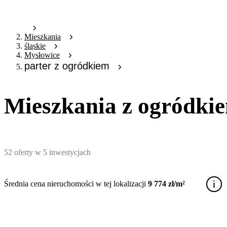
Mieszkania
śląskie
Mysłowice
parter z ogródkiem
Mieszkania z ogródki
52
oferty
w
5
inwestycjach
Średnia cena nieruchomości w tej lokalizacji
9 774 zł/m²