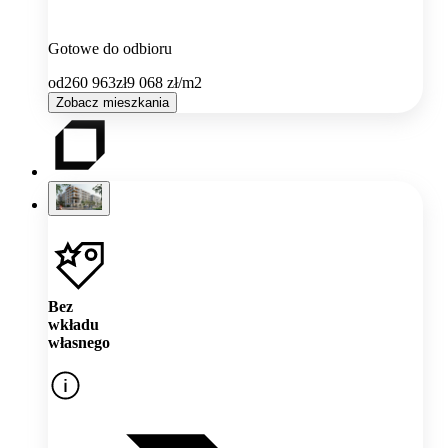
Gotowe do odbioru
od
260 963
zł
9 068
zł/m2
Zobacz mieszkania
Bez
wkładu
własnego