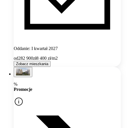
Oddanie: I kwartał 2027
od
282 900
zł
8 400
zł/m2
Zobacz mieszkania
%
Promocje