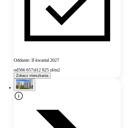
Oddanie: II kwartał 2027
od
566 657
zł
12 825
zł/m2
Zobacz mieszkania