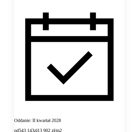
Oddanie: II kwartał 2028
od
543 143
zł
13 902
zł/m2