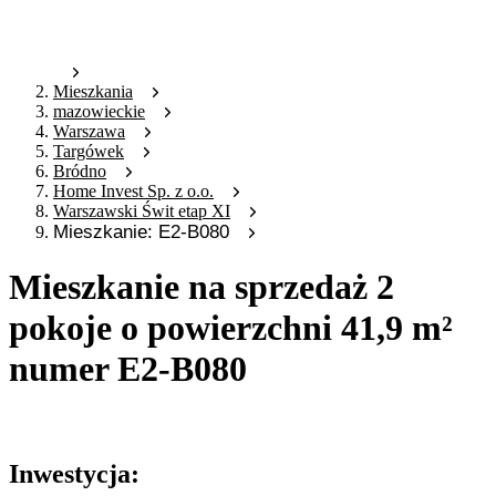
Mieszkania
mazowieckie
Warszawa
Targówek
Bródno
Home Invest Sp. z o.o.
Warszawski Świt etap XI
Mieszkanie: E2-B080
Mieszkanie na sprzedaż 2
pokoje o powierzchni 41,9 m²
numer E2-B080
Oferta archiwalna
Inwestycja: