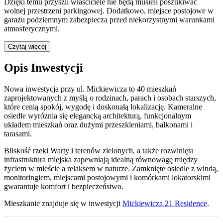
Dzięki temu przyszli właściciele nie będą musieli poszukiwać
wolnej przestrzeni parkingowej.
Dodatkowo, miejsce postojowe w
garażu podziemnym zabezpiecza przed niekorzystnymi warunkami
atmosferycznymi.
Czytaj więcej
Opis Inwestycji
Nowa inwestycja przy ul. Mickiewicza to 40 mieszkań
zaprojektowanych z myślą o rodzinach, parach i osobach starszych,
które cenią spokój, wygodę i doskonałą lokalizację. Kameralne
osiedle wyróżnia się elegancką architekturą, funkcjonalnym
układem mieszkań oraz dużymi przeszkleniami, balkonami i
tarasami.
Bliskość rzeki Warty i terenów zielonych, a także rozwinięta
infrastruktura miejska zapewniają idealną równowagę między
życiem w mieście a relaksem w naturze. Zamknięte osiedle z windą,
monitoringiem, miejscami postojowymi i komórkami lokatorskimi
gwarantuje komfort i bezpieczeństwo.
Mieszkanie
znajduje się w inwestycji
Mickiewicza 21 Residence
.