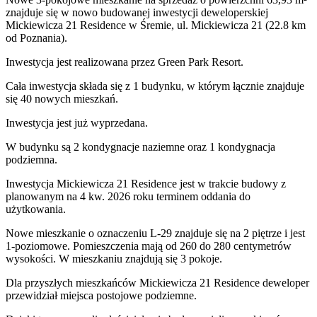
znajduje się w nowo
budowanej
inwestycji deweloperskiej
Mickiewicza 21 Residence
w Śremie
,
ul. Mickiewicza
21
(22.8 km
od Poznania).
Inwestycja
jest realizowana
przez
Green Park Resort.
Cała inwestycja składa się z
1
budynku
,
w którym
łącznie znajduje
się 40 nowych mieszkań.
Inwestycja jest już wyprzedana.
W budynku są 2 kondygnacje naziemne
oraz 1 kondygnacja
podziemna.
Inwestycja Mickiewicza 21 Residence jest w trakcie budowy z
planowanym na 4 kw. 2026 roku terminem oddania do
użytkowania
.
Nowe mieszkanie
o oznaczeniu
L-29
znajduje się na 2 piętrze
i jest
1
-poziomow
e
. Pomieszczenia mają
od 260 do 280
centymetrów
wysokości. W
mieszkaniu
znajdują
się
3
pokoje
.
Dla przyszłych mieszkańców
Mickiewicza 21 Residence
deweloper
przewidział
miejsca postojowe podziemne
.