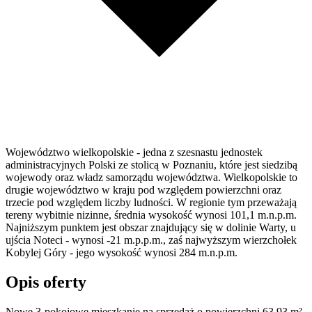
Województwo wielkopolskie - jedna z szesnastu jednostek
administracyjnych Polski ze stolicą w Poznaniu, które jest siedzibą
wojewody oraz władz samorządu województwa. Wielkopolskie to
drugie województwo w kraju pod względem powierzchni oraz
trzecie pod względem liczby ludności. W regionie tym przeważają
tereny wybitnie nizinne, średnia wysokość wynosi 101,1 m.n.p.m.
Najniższym punktem jest obszar znajdujący się w dolinie Warty, u
ujścia Noteci - wynosi -21 m.p.p.m., zaś najwyższym wierzchołek
Kobylej Góry - jego wysokość wynosi 284 m.n.p.m.
Opis oferty
Nowe 3-pokojowe mieszkanie na sprzedaż o powierzchni 63,93 m²