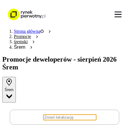
Strona główna
Promocje
śremski
Śrem
Promocje deweloperów
- sierpień 2026
Śrem
Śrem