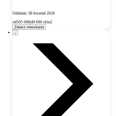
Oddanie: III kwartał 2026
od
505 008
zł
9 690
zł/m2
Zobacz mieszkania