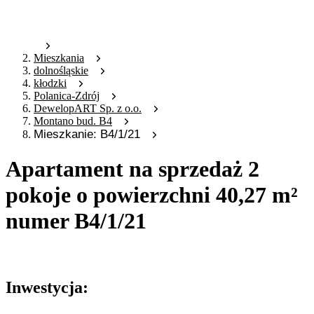
Mieszkania
dolnośląskie
kłodzki
Polanica-Zdrój
DewelopART Sp. z o.o.
Montano bud. B4
Mieszkanie: B4/1/21
Apartament na sprzedaż 2
pokoje o powierzchni 40,27 m²
numer B4/1/21
Oferta archiwalna
Inwestycja: