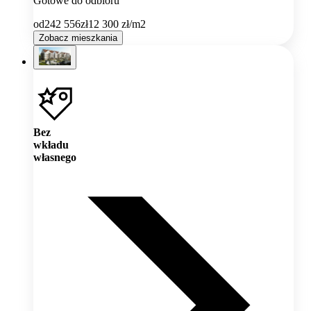
Gotowe do odbioru
od
242 556
zł
12 300
zł/m2
Zobacz mieszkania
Bez
wkładu
własnego