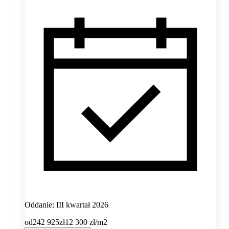
Oddanie: III kwartał 2026
od
242 925
zł
12 300
zł/m2