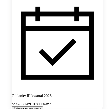
Oddanie: III kwartał 2026
od
478 224
zł
10 800
zł/m2
Zobacz mieszkania