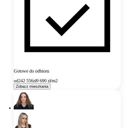
Gotowe do odbioru
od
242 556
zł
9 690
zł/m2
Zobacz mieszkania