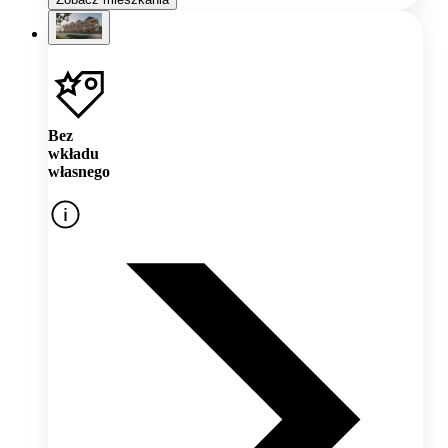
Bez
wkładu
własnego