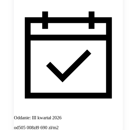
Oddanie: III kwartał 2026
od
505 008
zł
9 690
zł/m2