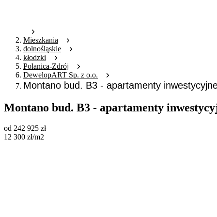
Mieszkania
dolnośląskie
kłodzki
Polanica-Zdrój
DewelopART Sp. z o.o.
Montano bud. B3 - apartamenty inwestycyjn
Montano bud. B3 - apartamenty inwestycy
od
242 925
zł
12 300
zł
/m2