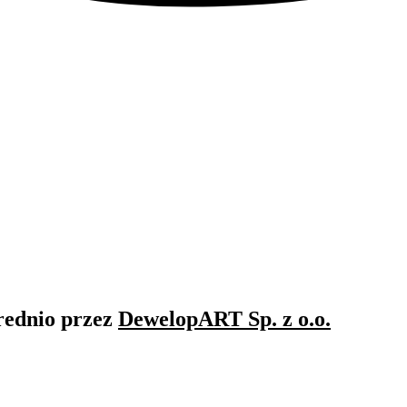
rednio przez
DewelopART Sp. z o.o.