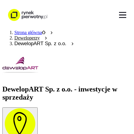
Strona główna
Deweloperzy
DewelopART Sp. z o.o.
DewelopART Sp. z o.o. - inwestycje w
sprzedaży