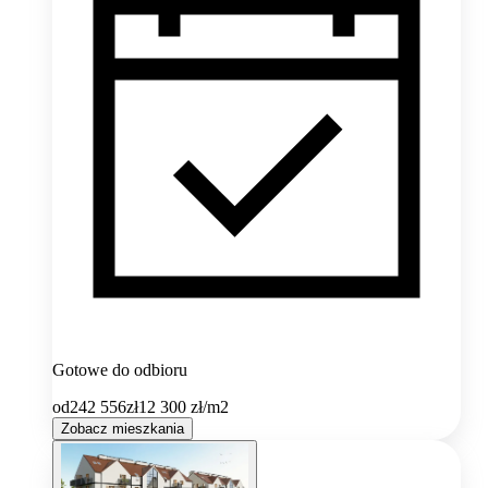
Gotowe do odbioru
od
242 556
zł
12 300
zł/m2
Zobacz mieszkania