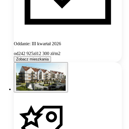
Oddanie: III kwartał 2026
od
242 925
zł
12 300
zł/m2
Zobacz mieszkania