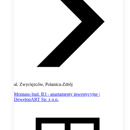
al. Zwycięzców, Polanica-Zdrój
Montano bud. B3 - apartamenty inwestycyjne |
DewelopART Sp. z o.o.