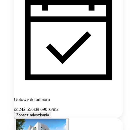
Gotowe do odbioru
od
242 556
zł
9 690
zł/m2
Zobacz mieszkania