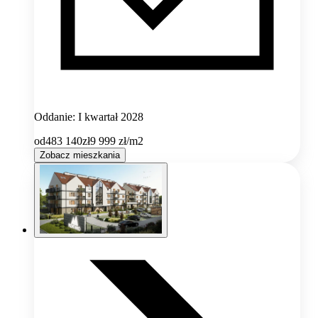
Oddanie: I kwartał 2028
od
483 140
zł
9 999
zł/m2
Zobacz mieszkania