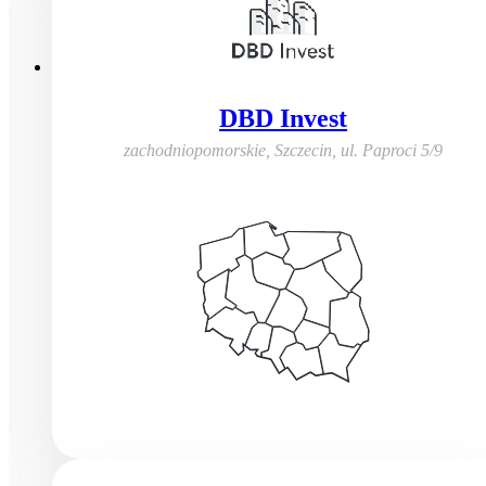
DBD Invest
zachodniopomorskie, Szczecin
,
ul. Paproci 5/9