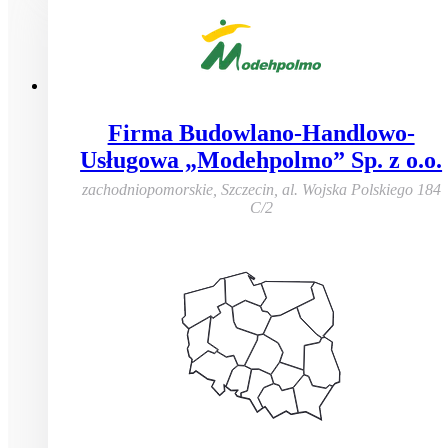
Firma Budowlano-Handlowo-
Usługowa „Modehpolmo” Sp. z o.o.
zachodniopomorskie, Szczecin
,
al. Wojska Polskiego 184
C/2