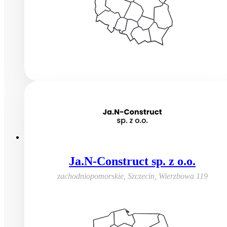
Ja.N-Construct sp. z o.o.
zachodniopomorskie, Szczecin
,
Wierzbowa 119