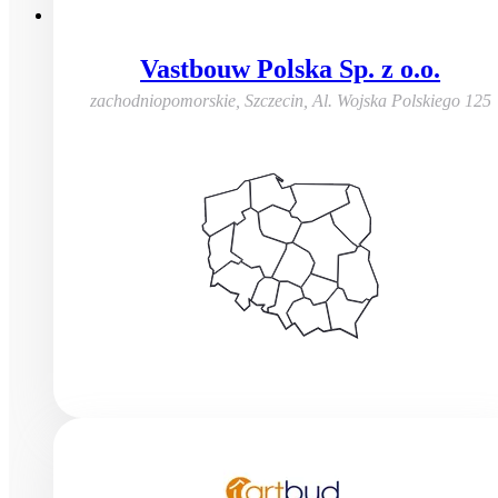
Vastbouw Polska Sp. z o.o.
zachodniopomorskie, Szczecin
,
Al. Wojska Polskiego 125