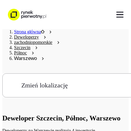
Strona główna
Deweloperzy
zachodniopomorskie
Szczecin
Północ
Warszewo
Zmień lokalizację
Deweloper
Szczecin, Północ, Warszewo
Deweloperzy
na Warszewie realizują 4 inwestycje