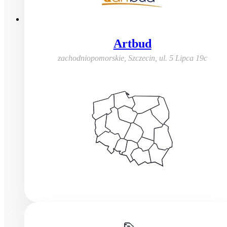
Artbud
zachodniopomorskie, Szczecin
,
ul. 5 Lipca 19c