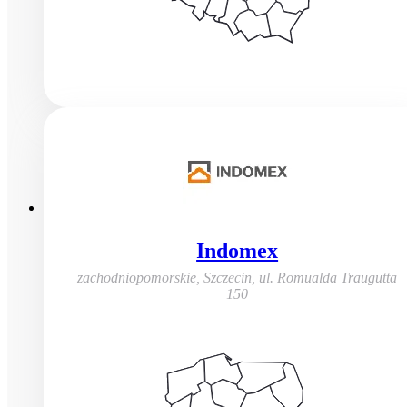
Indomex
zachodniopomorskie, Szczecin
,
ul. Romualda Traugutta
150