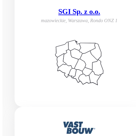
SGI Sp. z o.o.
mazowieckie, Warszawa
,
Rondo ONZ 1