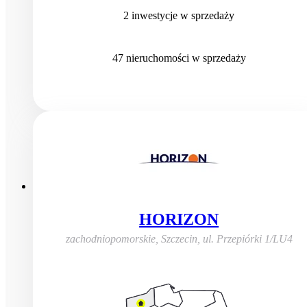
2
inwestycje
w sprzedaży
47
nieruchomości
w sprzedaży
HORIZON
zachodniopomorskie, Szczecin
,
ul. Przepiórki 1/LU4