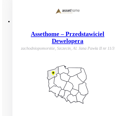
Assethome – Przedstawiciel
Dewelopera
zachodniopomorskie, Szczecin
,
Al. Jana Pawła II nr 11/3