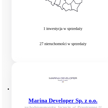
1
inwestycja
w sprzedaży
27
nieruchomości
w sprzedaży
Marina Developer Sp. z o.o.
zachodniopomorskie, Szczecin
,
ul. Przestrzenna 11