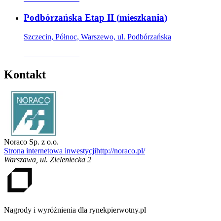
Podbórzańska Etap II
(
mieszkania
)
Szczecin, Północ, Warszewo, ul. Podbórzańska
Oferta archiwalna
Kontakt
Noraco Sp. z o.o.
Strona internetowa inwestycji
http://noraco.pl/
Warszawa
,
ul. Zieleniecka 2
Nagrody i wyróżnienia dla rynekpierwotny.pl