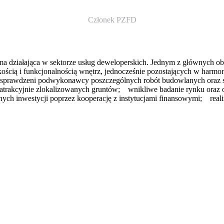
Członek PZFD
a działająca w sektorze usług deweloperskich. Jednym z głównych ob
ością i funkcjonalnością wnętrz, jednocześnie pozostających w harmo
ci, sprawdzeni podwykonawcy poszczególnych robót budowlanych oraz 
 atrakcyjnie zlokalizowanych gruntów; wnikliwe badanie rynku ora
anych inwestycji poprzez kooperację z instytucjami finansowymi; 