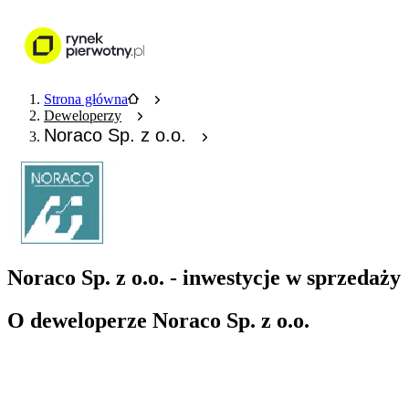
Nieruchomości
Wykończenie wnętr
Strona główna
Deweloperzy
Noraco Sp. z o.o.
Noraco Sp. z o.o. - inwestycje w sprzedaży
O deweloperze Noraco Sp. z o.o.