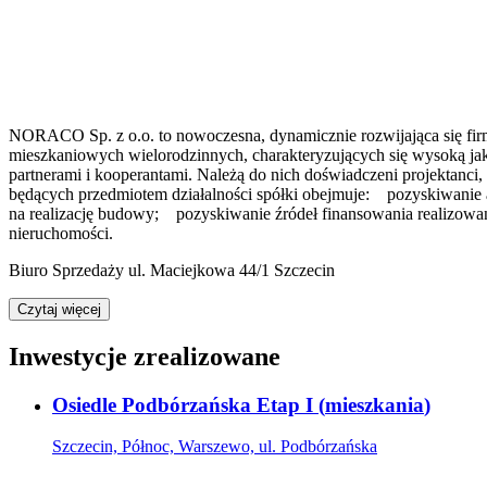
NORACO Sp. z o.o. to nowoczesna, dynamicznie rozwijająca się firm
mieszkaniowych wielorodzinnych, charakteryzujących się wysoką jak
partnerami i kooperantami. Należą do nich doświadczeni projektan
będących przedmiotem działalności spółki obejmuje: pozyskiwanie
na realizację budowy; pozyskiwanie źródeł finansowania realizow
nieruchomości.
Biuro Sprzedaży ul. Maciejkowa 44/1 Szczecin
Czytaj więcej
Inwestycje zrealizowane
Osiedle Podbórzańska Etap I
(
mieszkania
)
Szczecin, Północ, Warszewo, ul. Podbórzańska
Oferta archiwalna