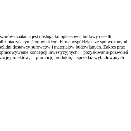
szarów działania jest obsługa kompleksowej budowy osiedli
nii z otaczającym środowiskiem. Firma współdziała ze sprawdzonymi
solidni dostawcy surowców i materiałów budowlanych. Zakres prac
z opracowywanie koncepcji inwestycyjnych; pozyskiwanie pozwoleń
realizację projektów; promocję produktu; sprzedaż wybudowanych