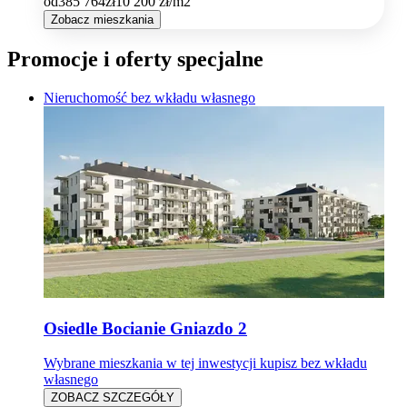
od
385 764
zł
10 200
zł/m2
Zobacz mieszkania
Promocje i oferty specjalne
Nieruchomość bez wkładu własnego
Osiedle Bocianie Gniazdo 2
Wybrane mieszkania w tej inwestycji kupisz bez wkładu
własnego
ZOBACZ SZCZEGÓŁY