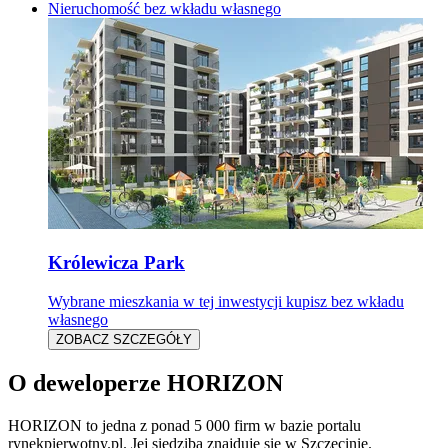
Nieruchomość bez wkładu własnego
Królewicza Park
Wybrane mieszkania w tej inwestycji kupisz bez wkładu
własnego
ZOBACZ SZCZEGÓŁY
O deweloperze HORIZON
HORIZON
to jedna z ponad
5 000
firm w bazie
portalu
rynekpierwotny.pl
.
Jej siedziba znajduje się w Szczecinie.