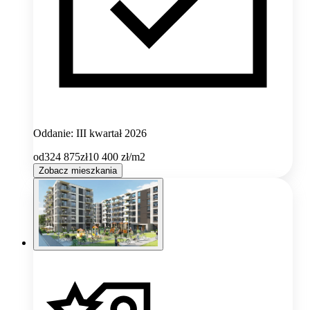
Oddanie: III kwartał 2026
od
324 875
zł
10 400
zł/m2
Zobacz mieszkania