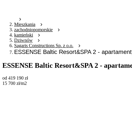
Mieszkania
zachodniopomorskie
kamieński
Dziwnów
Sagaris Constructions Sp. z o.o.
ESSENSE Baltic Resort&SPA 2 - apartament
ESSENSE Baltic Resort&SPA 2 - apartame
od
419 190
zł
15 700
zł
/m2