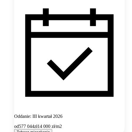
Oddanie: III kwartał 2026
od
577 044
zł
14 000
zł/m2