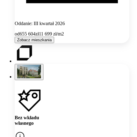
Oddanie: III kwartał 2026
od
655 604
zł
11 699
zł/m2
Zobacz mieszkania
Bez wkładu
własnego