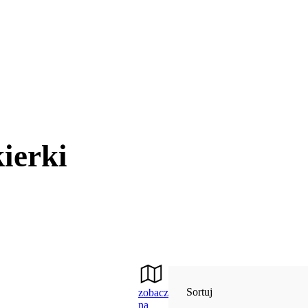
ierki
Sortuj
zobacz
na