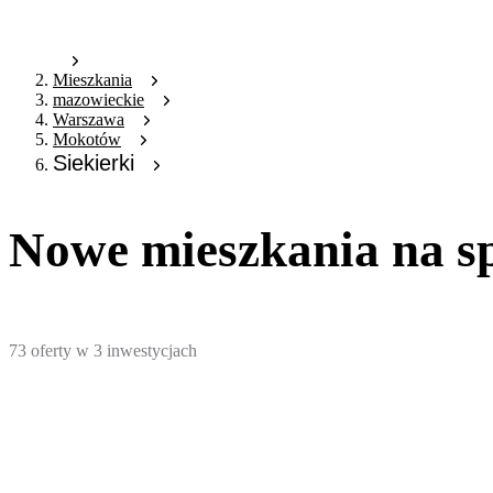
Mieszkania
mazowieckie
Warszawa
Mokotów
Siekierki
Nowe mieszkania na s
73
oferty
w
3
inwestycjach