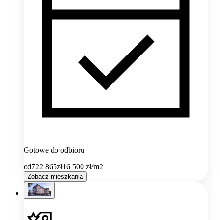
Gotowe do odbioru
od
722 865
zł
16 500
zł/m2
Zobacz mieszkania