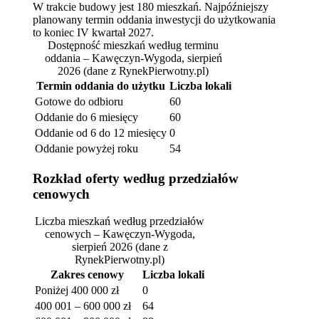
W trakcie budowy jest 180 mieszkań. Najpóźniejszy
planowany termin oddania inwestycji do użytkowania
to koniec IV kwartał 2027.
Dostępność mieszkań według terminu
oddania – Kawęczyn-Wygoda, sierpień
2026
(dane z RynekPierwotny.pl)
Termin oddania do użytku
Liczba lokali
Gotowe do odbioru
60
Oddanie do 6 miesięcy
60
Oddanie od 6 do 12 miesięcy
0
Oddanie powyżej roku
54
Rozkład oferty według przedziałów
cenowych
Liczba mieszkań według przedziałów
cenowych – Kawęczyn-Wygoda,
sierpień 2026
(dane z
RynekPierwotny.pl)
Zakres cenowy
Liczba lokali
Poniżej 400 000 zł
0
400 001 – 600 000 zł
64