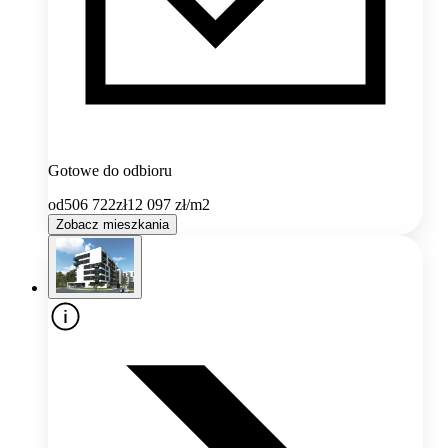
Gotowe do odbioru
od
506 722
zł
12 097
zł/m2
Zobacz mieszkania