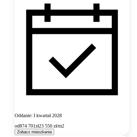
Oddanie: I kwartał 2028
od
874 701
zł
23 550
zł/m2
Zobacz mieszkania