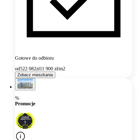
Gotowe do odbioru
od
522 082
zł
11 900
zł/m2
Zobacz mieszkania
%
Promocje