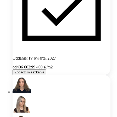
Oddanie: IV kwartał 2027
od
496 602
zł
9 400
zł/m2
Zobacz mieszkania