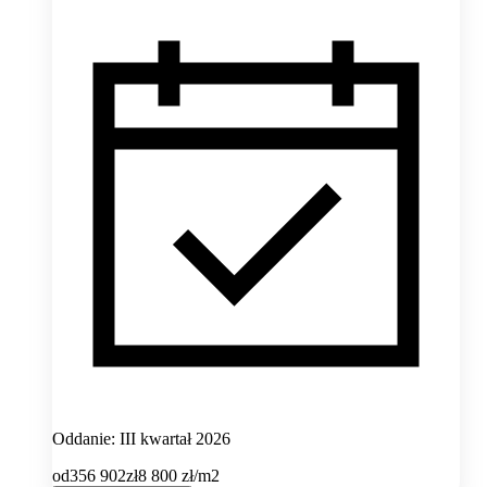
Oddanie: III kwartał 2026
od
356 902
zł
8 800
zł/m2