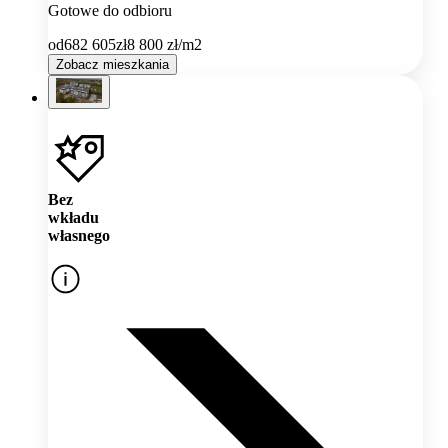
Gotowe do odbioru
od
682 605
zł
8 800
zł/m2
Zobacz mieszkania
Bez
wkładu
własnego