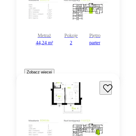
Metraż
Pokoje
Piętro
44,24 m²
2
parter
Zobacz więcej