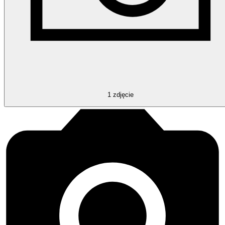
1
zdjęcie