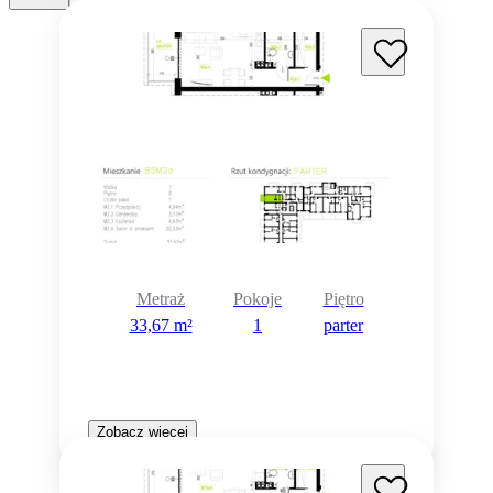
Metraż
Pokoje
Piętro
33,67 m²
1
parter
Zobacz więcej