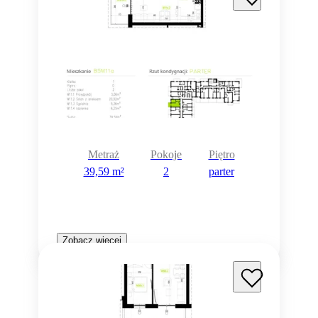
Metraż
Pokoje
Piętro
39,59 m²
2
parter
Zobacz więcej