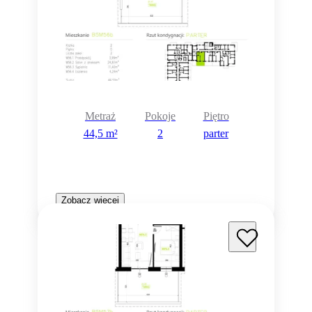
Metraż
Pokoje
Piętro
44,5 m²
2
parter
Zobacz więcej