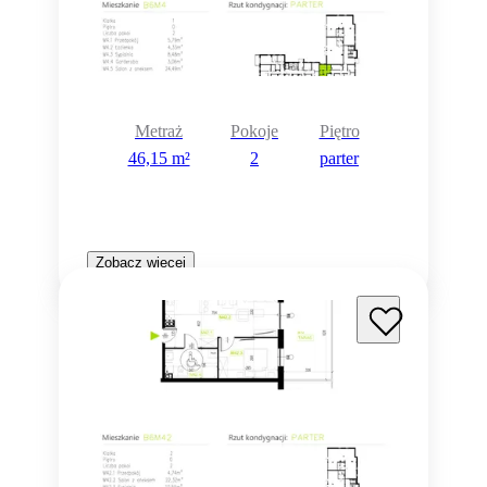
Metraż
Pokoje
Piętro
46,15 m²
2
parter
Zobacz więcej