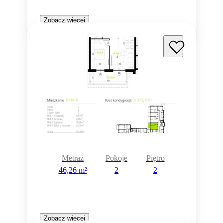
Zobacz więcej
Metraż
Pokoje
Piętro
46,26 m²
2
2
Zobacz więcej