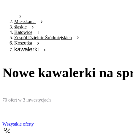
Mieszkania
śląskie
Katowice
Zespół Dzielnic Śródmiejskich
Koszutka
kawalerki
Nowe kawalerki na sp
70
ofert
w
3
inwestycjach
Wszystkie oferty