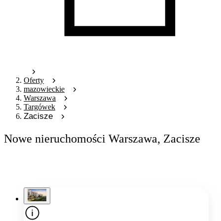
Oferty
mazowieckie
Warszawa
Targówek
Zacisze
Nowe nieruchomości Warszawa, Zacisze