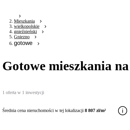
Mieszkania
wielkopolskie
gnieźnieński
Gniezno
gotowe
Gotowe mieszkania na
1
oferta
w
1
inwestycji
Średnia cena nieruchomości w tej lokalizacji
8 807 zł/m²