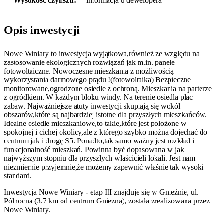
Wysokość czynszu:
informacja u dewelopera
Opis inwestycji
Nowe Winiary to inwestycja wyjątkowa,również ze względu na
zastosowanie ekologicznych rozwiązań jak m.in. panele
fotowoltaiczne. Nowoczesne mieszkania z możliwością
wykorzystania darmowego prądu !(fotowoltaika) Bezpieczne
monitorowane,ogrodzone osiedle z ochroną. Mieszkania na parterze
z ogródkiem. W każdym bloku windy. Na terenie osiedla plac
zabaw. Najważniejsze atuty inwestycji skupiają się wokół
obszarów,które są najbardziej istotne dla przyszłych mieszkańców.
Idealne osiedle mieszkaniowe,to takie,które jest położone w
spokojnej i cichej okolicy,ale z którego szybko można dojechać do
centrum jak i drogę S5. Ponadto,tak samo ważny jest rozkład i
funkcjonalność mieszkań. Powinna być dopasowana w jak
najwyższym stopniu dla przyszłych właścicieli lokali. Jest nam
niezmiernie przyjemnie,że możemy zapewnić właśnie tak wysoki
standard.
Inwestycja Nowe Winiary - etap III znajduje się w Gnieźnie, ul.
Północna (3.7 km od centrum Gniezna), została zrealizowana przez
Nowe Winiary.