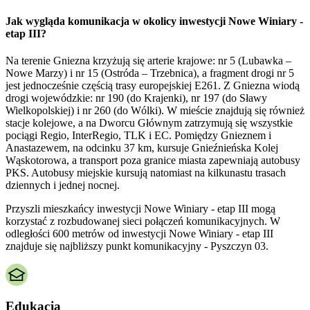
Jak wygląda komunikacja w okolicy inwestycji Nowe Winiary -
etap III?
Na terenie Gniezna krzyżują się arterie krajowe: nr 5 (Lubawka –
Nowe Marzy) i nr 15 (Ostróda – Trzebnica), a fragment drogi nr 5
jest jednocześnie częścią trasy europejskiej E261. Z Gniezna wiodą
drogi wojewódzkie: nr 190 (do Krajenki), nr 197 (do Sławy
Wielkopolskiej) i nr 260 (do Wólki). W mieście znajdują się również
stacje kolejowe, a na Dworcu Głównym zatrzymują się wszystkie
pociągi Regio, InterRegio, TLK i EC. Pomiędzy Gnieznem i
Anastazewem, na odcinku 37 km, kursuje Gnieźnieńska Kolej
Wąskotorowa, a transport poza granice miasta zapewniają autobusy
PKS. Autobusy miejskie kursują natomiast na kilkunastu trasach
dziennych i jednej nocnej.
Przyszli mieszkańcy inwestycji Nowe Winiary - etap III mogą
korzystać z rozbudowanej sieci połączeń komunikacyjnych. W
odległości 600 metrów od inwestycji Nowe Winiary - etap III
znajduje się najbliższy punkt komunikacyjny - Pyszczyn 03.
Edukacja