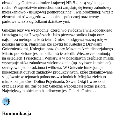
obwodnicy Gniezna - drodze krajowej NR 5 - trasą szybkiego
ruchu. W sąsiedztwie nieruchomości znajdują się tereny zabudowy
mieszkaniowo - usługowej (jednorodzinnej i wielorodzinnej) wraz z
elementami oświaty,zdrowia i opieki społecznej oraz tereny
parkowe wraz z ogródkami działkowymi.
Gniezno leży we wschodniej części województwa wielkopolskiego
i rozciąga się na 7 wzgórzach. Jako pierwsza stolica kraju oraz
najstarsza metropolia kościelna, Gniezno odgrywa ważną rolę w
polskiej historii. Najcenniejsze zbytki to: Katedra z Drzwiami
Gnieźnieńskimi, Kolegiata oraz zbiory Muzeum Archidiecezjalnego.
Miasto podzielone jest na kilkanaście osiedli. Wieżowce dominują
na osiedlach Tysiąclecia i Winiary, a w pozostałych częściach miasta
występuje niska zabudowa wielorodzinna (np. stylowe kamienice),
szeregowa, jednorodzinna i willowa. W Gnieźnie funkcjonuje
kilkadziesiąt dużych zakładów produkcyjnych, które zlokalizowane
są głównie w rejonach północno-wschodnich. Miejska zieleń to
min. kilka parków, Dolina Pojednania, Skwer Orląt Lwowskich
oraz Las Miejski, zaś pejzaż Gniezna wzbogacają liczne jeziora.
Największym obiektem handlowym jest Galeria Gniezno.
Komunikacja