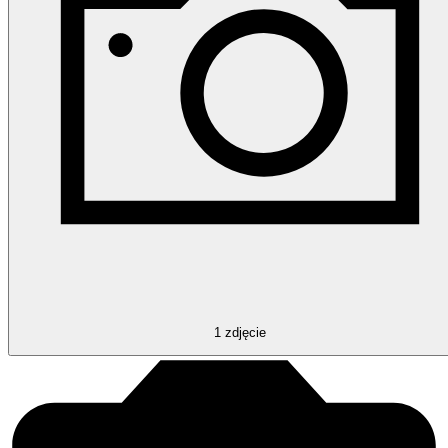
1
zdjęcie