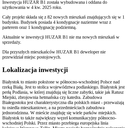
Inwestycja HUZAR B1 została wybudowana i oddana do
użytkowania w 4 kw. 2025 roku.
Cały projekt składa się z 82 nowych mieszkań znajdujących się w 1
budynku. Budynek posiada 4 kondygnacje naziemne wraz z
parterem oraz 1 kondygnację podziemną.
Aktualnie w inwestycji
HUZAR B1
nie ma nowych mieszkań w
sprzedaży.
Dla przyszłych mieszkańców
HUZAR B1
deweloper nie
przewidział miejsc postojowych.
Lokalizacja inwestycji
Białystok to miasto położone w północno-wschodniej Polsce nad
rzeką Białą. Jest to stolica województwa podlaskiego. Białystok jest
perłą Podlasia, w której znajdują się liczne zabytki, takie jak Ratusz
Miejski, zbrojownia hetmańska czy katedra. Zabudowa
Białegostoku jest charakterystyczna dla polskich miast - przeważają
tu osiedla mieszkaniowe, a na przedmieściach zabudowa
jednorodzinna. W mieście znajduję się wiele parków miejskich.
Białystok to także największy węzeł komunikacyjny północno-
wschodniej Polski. Przez miasto przebiega europejska linia