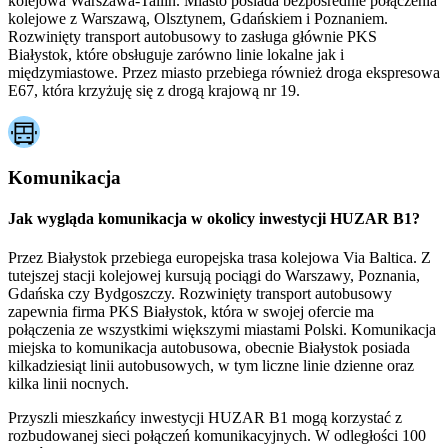
kolejowa Warszawa-Tallin. Miasto posiada bezpośrednie połączenia
kolejowe z Warszawą, Olsztynem, Gdańskiem i Poznaniem.
Rozwinięty transport autobusowy to zasługa głównie PKS
Białystok, które obsługuje zarówno linie lokalne jak i
międzymiastowe. Przez miasto przebiega również droga ekspresowa
E67, która krzyżuję się z drogą krajową nr 19.
Komunikacja
Jak wygląda komunikacja w okolicy inwestycji HUZAR B1?
Przez Białystok przebiega europejska trasa kolejowa Via Baltica. Z
tutejszej stacji kolejowej kursują pociągi do Warszawy, Poznania,
Gdańska czy Bydgoszczy. Rozwinięty transport autobusowy
zapewnia firma PKS Białystok, która w swojej ofercie ma
połączenia ze wszystkimi większymi miastami Polski. Komunikacja
miejska to komunikacja autobusowa, obecnie Białystok posiada
kilkadziesiąt linii autobusowych, w tym liczne linie dzienne oraz
kilka linii nocnych.
Przyszli mieszkańcy inwestycji HUZAR B1 mogą korzystać z
rozbudowanej sieci połączeń komunikacyjnych. W odległości 100