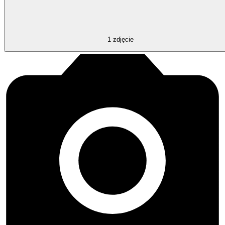
1
zdjęcie