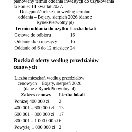
planowany termin oddania inwestycji do użytkowania
to koniec III kwartał 2027.
Dostępność mieszkań według terminu
oddania – Bojary, sierpień 2026
(dane z
RynekPierwotny.pl)
Termin oddania do użytku
Liczba lokali
Gotowe do odbioru
16
Oddanie do 6 miesięcy
16
Oddanie od 6 do 12 miesięcy
24
Rozkład oferty według przedziałów
cenowych
Liczba mieszkań według przedziałów
cenowych – Bojary, sierpień 2026
(dane z RynekPierwotny.pl)
Zakres cenowy
Liczba lokali
Poniżej 400 000 zł
2
400 001 – 600 000 zł
13
600 001 – 800 000 zł
17
800 001 – 1 000 000 zł
6
Powyżej 1 000 000 zł
2