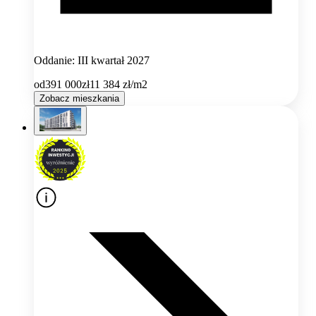
Oddanie: III kwartał 2027
od
391 000
zł
11 384
zł/m2
Zobacz mieszkania