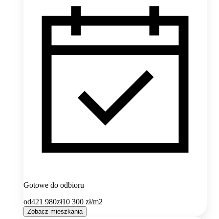
Gotowe do odbioru
od
421 980
zł
10 300
zł/m2
Zobacz mieszkania