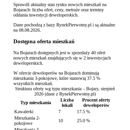
Sprawdź aktualny stan rynku nowych mieszkań na
Bojarach: liczba ofert, ceny, metraże oraz terminy
oddania inwestycji deweloperskich.
Dane pochodzą z bazy RynekPierwotny.pl i są aktualne
na
08.08.2026
.
Dostępna oferta mieszkań
Na Bojarach dostępnych jest w sprzedaży 40 ofert
nowych mieszkań znajdujących się w 2 inwestycjach
deweloperskich.
W ofercie deweloperów na Bojarach dominują
mieszkania 3-pokojowe, które stanowią 37.5 %
wszystkich mieszkań.
Struktura oferty wg typu mieszkania – Bojary, sierpień
2026
(dane z RynekPierwotny.pl)
Liczba
Procent oferty
Typ mieszkania
lokali
deweloperów
Kawalerki
7
17.5 %
Mieszkania 2-
10
25.0 %
pokojowe
Mieszkania 3-