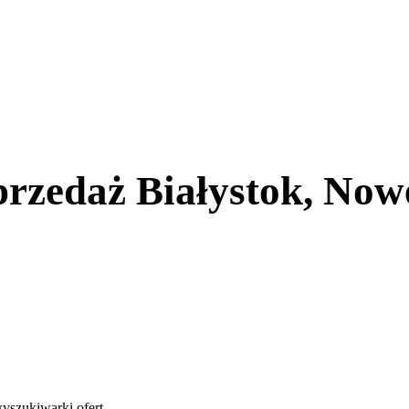
przedaż Białystok, Now
yszukiwarki ofert
.