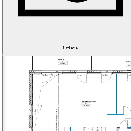
1
zdjęcie