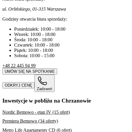
ul. Orlińskiego, 01-315 Warszawa
Godziny otwarcia biura sprzedaży:
Poniedziałek:
10:00
-
18:00
Wtorek:
10:00
-
18:00
Środa:
10:00
-
18:00
Czwartek:
10:00
-
18:00
Piątek:
10:00
-
18:00
Sobota:
10:00
-
15:00
+48 22 445 94 99
UMÓW SIĘ NA SPOTKANIE
ODKRYJ CENĘ
Zadzwoń
Inwestycje w pobliżu na Chrzanowie
Nordic Bemowo - etap IV (15 ofert)
Premiera Bemowo (34 oferty)
Metro Life Apartamenty CD (6 ofert)