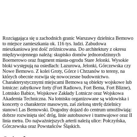
Rozciągająca się u zachodnich granic Warszawy dzielnica Bemowo
to miejsce zamieszkania ok. 116 tys. ludzi. Zabudowa
mieszkaniowa jest dość zróżnicowana. Do architektury z okresu
międzywojennego należą: skupisko domów jednorodzinnych
Boernerowo oraz fragment miasta-ogrodu Stare Jelonki. Wysokie
bloki występują na osiedlach: Lazurowa, Jelonki, Górczewska czy
Nowe Bemowo. Z kolei Groty, Górce i Chrzanów to tereny, na
których obecnie rozwija się nowoczesne budownictwo.
Charakterystycznymi miejscami Bemowa są obiekty wojskowe lub
lotnicze: zabytkowe forty (Fort Radiowo, Fort Bema, Fort Blizne),
Lotnisko Babice, Wojskowe Zakłady Lotnicze oraz Wojskowa
Akademia Techniczna. Na lotnisku organizowane są widowiska i
koncerty o charakterze masowym, zaś zieloną strefę dzielnicy
stanowi Las Bemowski. Dogodny dojazd do centrum umożliwiają:
dobrze rozwinięta sieć dróg, linie autobusowe i tramwajowe oraz II
linia metra. Do najważniejszych arterii należą ulice: Połczyńska,
Górczewska oraz Powstańców Śląskich.