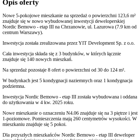
Opis oferty
Nowe 5-pokojowe mieszkanie na sprzedaż o powierzchni 123,6 m²
znajduje się w nowo
wybudowanej
inwestycji deweloperskiej
Nordic Bemowo - etap III
na Chrzanowie
,
ul. Lazurowa
(7.9 km od
centrum Warszawy).
Inwestycja
została zrealizowana
przez
YIT Development Sp. z o.o.
Cała inwestycja składa się z
3
budynków
,
w których
łącznie
znajduje się 140 nowych mieszkań.
Na sprzedaż pozostaje 8 ofert o powierzchni od 30 do 124 m².
W budynkach jest 5 kondygnacji naziemnych
oraz 1 kondygnacja
podziemna.
Inwestycja Nordic Bemowo - etap III została wybudowana i oddana
do użytkowania w 4 kw. 2025 roku
.
Nowe mieszkanie
o oznaczeniu
N4.06
znajduje się na 3 piętrze
i jest
1
-poziomow
e
. Pomieszczenia mają
260
centymetrów wysokości. W
mieszkaniu
znajduje
się
5
pokoi
.
Dla przyszłych mieszkańców
Nordic Bemowo - etap III
deweloper