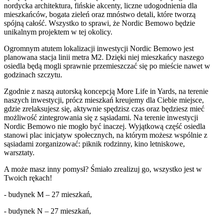
nordycka architektura, fińskie akcenty, liczne udogodnienia dla
mieszkańców, bogata zieleń oraz mnóstwo detali, które tworzą
spójną całość. Wszystko to sprawi, że Nordic Bemowo będzie
unikalnym projektem w tej okolicy.
Ogromnym atutem lokalizacji inwestycji Nordic Bemowo jest
planowana stacja linii metra M2. Dzięki niej mieszkańcy naszego
osiedla będą mogli sprawnie przemieszczać się po mieście nawet w
godzinach szczytu.
Zgodnie z naszą autorską koncepcją More Life in Yards, na terenie
naszych inwestycji, prócz mieszkań kreujemy dla Ciebie miejsce,
gdzie zrelaksujesz się, aktywnie spędzisz czas oraz będziesz mieć
możliwość zintegrowania się z sąsiadami. Na terenie inwestycji
Nordic Bemowo nie mogło być inaczej. Wyjątkową część osiedla
stanowi plac inicjatyw społecznych, na którym możesz wspólnie z
sąsiadami zorganizować: piknik rodzinny, kino letniskowe,
warsztaty.
A może masz inny pomysł? Śmiało zrealizuj go, wszystko jest w
Twoich rękach!
- budynek M – 27 mieszkań,
- budynek N – 27 mieszkań,