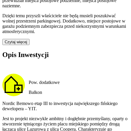
przewidział
miejsca postojowe podziemne, miejsca postojowe
naziemne
.
Dzięki temu przyszli właściciele nie będą musieli poszukiwać
wolnej przestrzeni parkingowej.
Dodatkowo, miejsce postojowe w
garażu podziemnym zabezpiecza przed niekorzystnymi warunkami
atmosferycznymi.
Czytaj więcej
Opis Inwestycji
Pow. dodatkowe
Balkon
Nordic Bemowo etap III to inwestycja największego fińskiego
dewelopera – YIT.
Jest to projekt niezwykle ambitny i dogłębnie przemyślany, oparty o
stworzenie tętniącego życiem placu miejskiego pomiędzy drogą
łączącą ulicę Lazurową z ulicą Coopera. Charakteryzuje go