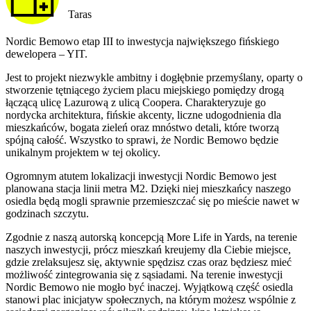
Taras
Nordic Bemowo etap III to inwestycja największego fińskiego
dewelopera – YIT.
Jest to projekt niezwykle ambitny i dogłębnie przemyślany, oparty o
stworzenie tętniącego życiem placu miejskiego pomiędzy drogą
łączącą ulicę Lazurową z ulicą Coopera. Charakteryzuje go
nordycka architektura, fińskie akcenty, liczne udogodnienia dla
mieszkańców, bogata zieleń oraz mnóstwo detali, które tworzą
spójną całość. Wszystko to sprawi, że Nordic Bemowo będzie
unikalnym projektem w tej okolicy.
Ogromnym atutem lokalizacji inwestycji Nordic Bemowo jest
planowana stacja linii metra M2. Dzięki niej mieszkańcy naszego
osiedla będą mogli sprawnie przemieszczać się po mieście nawet w
godzinach szczytu.
Zgodnie z naszą autorską koncepcją More Life in Yards, na terenie
naszych inwestycji, prócz mieszkań kreujemy dla Ciebie miejsce,
gdzie zrelaksujesz się, aktywnie spędzisz czas oraz będziesz mieć
możliwość zintegrowania się z sąsiadami. Na terenie inwestycji
Nordic Bemowo nie mogło być inaczej. Wyjątkową część osiedla
stanowi plac inicjatyw społecznych, na którym możesz wspólnie z