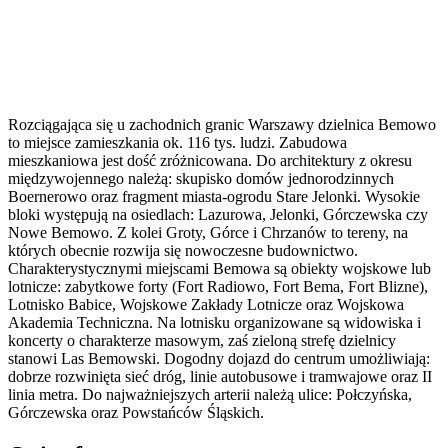
Rozciągająca się u zachodnich granic Warszawy dzielnica Bemowo
to miejsce zamieszkania ok. 116 tys. ludzi. Zabudowa
mieszkaniowa jest dość zróżnicowana. Do architektury z okresu
międzywojennego należą: skupisko domów jednorodzinnych
Boernerowo oraz fragment miasta-ogrodu Stare Jelonki. Wysokie
bloki występują na osiedlach: Lazurowa, Jelonki, Górczewska czy
Nowe Bemowo. Z kolei Groty, Górce i Chrzanów to tereny, na
których obecnie rozwija się nowoczesne budownictwo.
Charakterystycznymi miejscami Bemowa są obiekty wojskowe lub
lotnicze: zabytkowe forty (Fort Radiowo, Fort Bema, Fort Blizne),
Lotnisko Babice, Wojskowe Zakłady Lotnicze oraz Wojskowa
Akademia Techniczna. Na lotnisku organizowane są widowiska i
koncerty o charakterze masowym, zaś zieloną strefę dzielnicy
stanowi Las Bemowski. Dogodny dojazd do centrum umożliwiają:
dobrze rozwinięta sieć dróg, linie autobusowe i tramwajowe oraz II
linia metra. Do najważniejszych arterii należą ulice: Połczyńska,
Górczewska oraz Powstańców Śląskich.