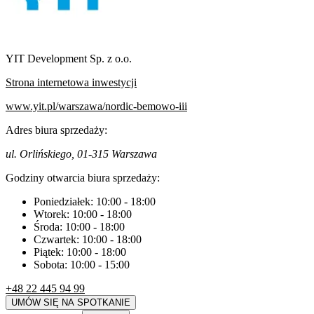
YIT Development Sp. z o.o.
Strona internetowa inwestycji
www.yit.pl/warszawa/nordic-bemowo-iii
Adres biura sprzedaży:
ul. Orlińskiego, 01-315 Warszawa
Godziny otwarcia biura sprzedaży:
Poniedziałek:
10:00
-
18:00
Wtorek:
10:00
-
18:00
Środa:
10:00
-
18:00
Czwartek:
10:00
-
18:00
Piątek:
10:00
-
18:00
Sobota:
10:00
-
15:00
+48 22 445 94 99
UMÓW SIĘ NA SPOTKANIE