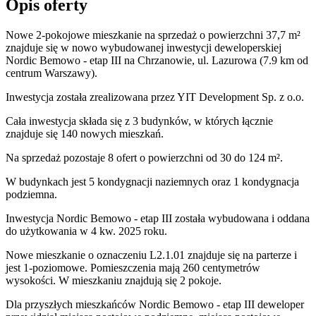
Opis oferty
Nowe 2-pokojowe mieszkanie na sprzedaż o powierzchni 37,7 m²
znajduje się w nowo
wybudowanej
inwestycji deweloperskiej
Nordic Bemowo - etap III
na Chrzanowie
,
ul. Lazurowa
(7.9 km od
centrum Warszawy).
Inwestycja
została zrealizowana
przez
YIT Development Sp. z o.o.
Cała inwestycja składa się z
3
budynków
,
w których
łącznie
znajduje się 140 nowych mieszkań.
Na sprzedaż pozostaje 8 ofert o powierzchni od 30 do 124 m².
W budynkach jest 5 kondygnacji naziemnych
oraz 1 kondygnacja
podziemna.
Inwestycja Nordic Bemowo - etap III została wybudowana i oddana
do użytkowania w 4 kw. 2025 roku
.
Nowe mieszkanie
o oznaczeniu
L2.1.01
znajduje się na parterze
i
jest
1
-poziomow
e
. Pomieszczenia mają
260
centymetrów
wysokości. W
mieszkaniu
znajdują
się
2
pokoje
.
Dla przyszłych mieszkańców
Nordic Bemowo - etap III
deweloper