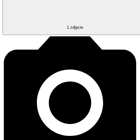
1
zdjęcie