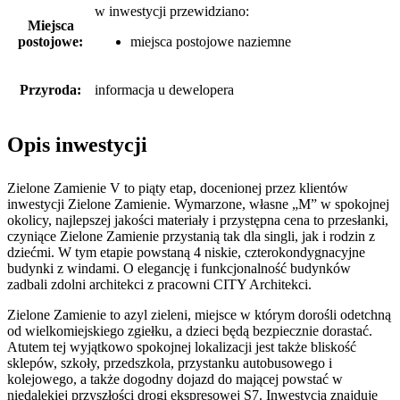
w inwestycji przewidziano:
Miejsca
postojowe:
miejsca postojowe naziemne
Przyroda:
informacja u dewelopera
Opis inwestycji
Zielone Zamienie V to piąty etap, docenionej przez klientów
inwestycji Zielone Zamienie. Wymarzone, własne „M” w spokojnej
okolicy, najlepszej jakości materiały i przystępna cena to przesłanki,
czyniące Zielone Zamienie przystanią tak dla singli, jak i rodzin z
dziećmi. W tym etapie powstaną 4 niskie, czterokondygnacyjne
budynki z windami. O elegancję i funkcjonalność budynków
zadbali zdolni architekci z pracowni CITY Architekci.
Zielone Zamienie to azyl zieleni, miejsce w którym dorośli odetchną
od wielkomiejskiego zgiełku, a dzieci będą bezpiecznie dorastać.
Atutem tej wyjątkowo spokojnej lokalizacji jest także bliskość
sklepów, szkoły, przedszkola, przystanku autobusowego i
kolejowego, a także dogodny dojazd do mającej powstać w
niedalekiej przyszłości drogi ekspresowej S7. Inwestycja znajduje