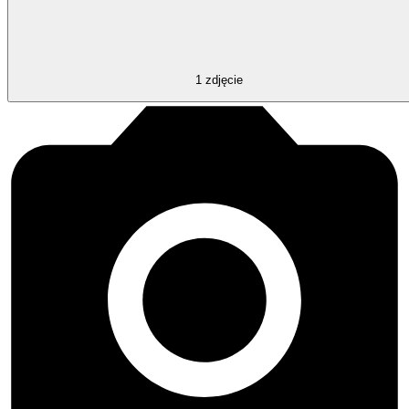
1
zdjęcie