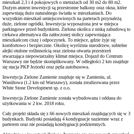
mieszkań 2,3 i 4 pokojowych o metrażach od 30 m2 do 80 m2.
Dużym atutem inwestycji są przestronne balkony oraz okna, które
zapewniają dużo naturalnego światła w mieszkaniach. Do
wszystkim mieszkań umiejscowionych na parterach przynależą
duże, zielone ogródki. Inwestycja wyposażona jest w miejsca
parkingowe przed budynkiem. Zielona okolica z niską zabudową to
ciekawa alternatywa dla zatłoczonej stolicy zapewniająca
mieszkańcom ciszę i odpoczynek. To miejsce, gdzie żyje się
komfortowo i bezpiecznie. Okolicę wyróżnia starodrzew, subtelne
alejki otulone roślinnością oraz zielona otwarta przestrzeń
stwarzająca niepowtarzalny klimat miejsca. Dojazd do Centrum
Warszawy nie będzie skomplikowany. W odległości 2 km znajduje
się stacja PKP Jeziorki oraz pętla autobusowa.
Inwestycja Zielone Zamienie znajduje się w Zamieniu, ul.
Waniliowa (1.2 km od Warszawy), została zrealizowana przez
White Stone Development sp. z o.o.
Inwestycja Zielone Zamienie została wybudowana i oddana do
użytkowania w 2 kw. 2018 roku.
Cały projekt składa się z 66 nowych mieszkań znajdujących się w 3
budynkach. Budynki posiadają 4 kondygnacje naziemne wraz z
parterem oraz nie posiadają kondygnacji podziemnych.