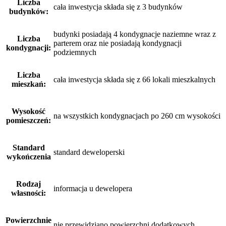
Liczba
cała inwestycja składa się z 3 budynków
budynków:
budynki posiadają 4 kondygnacje naziemne wraz z
Liczba
parterem oraz nie posiadają kondygnacji
kondygnacji:
podziemnych
Liczba
cała inwestycja składa się z 66 lokali mieszkalnych
mieszkań:
Wysokość
na wszystkich kondygnacjach po 260 cm wysokości
pomieszczeń:
Standard
standard deweloperski
wykończenia
Rodzaj
informacja u dewelopera
własności:
Powierzchnie
nie przewidziano powierzchni dodatkowych