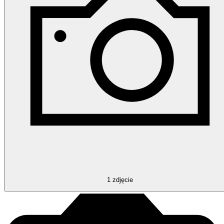
1
zdjęcie