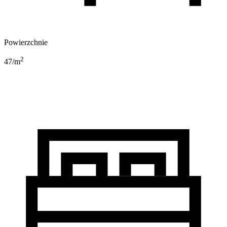
Powierzchnie
2
47
/m