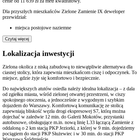
cenie od 11 639 zł za metr kwadratowy.
Dla przyszłych mieszkańców Zielone Zamienie IX deweloper
przewidział:
miejsca postojowe naziemne
Czytaj więcej
Lokalizacja inwestycji
Zielona okolica z niską zabudową to niewątpliwie alternatywa dla
ciasnej stolicy, która zapewnia mieszkańcom ciszę i odpoczynek. To
miejsce, gdzie żyje się komfortowo i bezpiecznie.
Do największych atutów osiedla należy idealna lokalizacja – z dala
od zgiełku miasta, wśród zielonej otwartej przestrzeni, w ciszy
spokojnego otoczenia, a jednocześnie z wygodnym i szybkim
dojazdem do Warszawy. Komfortową komunikację ze stolicą
zapewniają bliskość węzła drogi ekspresowej S7, którą można
dojechać w zaledwie 12 min. do Galerii Mokotów, przystanki
autobusowe, obsługujące m.in. nową linię L33 łączącą Zamienie z
oddaloną o 2 km stacją PKP Jeziorki, z której w 9 min. dojedziemy
pociągiem do stacji PKP Służewiec i w 30 min. do stacji PKP
Warszawa Śródmieście.