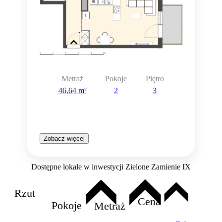
Metraż
Pokoje
Piętro
46,64 m²
2
3
Zobacz więcej
Dostępne lokale w inwestycji Zielone Zamienie IX
Rzut
Cena
Pokoje
Metraż